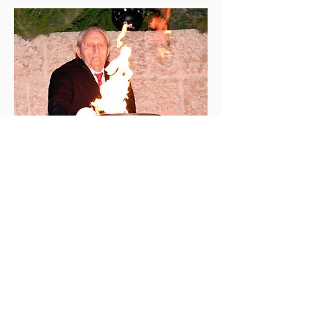
משה יעקובוביץ', ניצול שואה, מדליק משואה בטקס
הרשמי
במוזיאון "יד ושם" בירושלים. יום הזיכרון 2017
מתוך הספר "בניין על מגרש ריק"
זהו חלק מפרויקט
"כמוסת זמן ישראל 1948-
.
2023"
מה היא
כמוסת הזמן
?
לקט נבחר של 75 תמונות מצב ישראליות כאלה שהיו
ועדיין כאן איתנו. כל אחת מהן שווה הגדרה מעודכנת