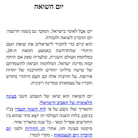
יום השואה
יום אֵבֶל לאומי בישראל, המוכָּר גם בשמו הרשמי:
יום הזיכרון לשואה ולגבורה.
הוא קיים כדי להזכיר לישראלים את שואת העם
היהודי שהתרחשה באמצע המאה ה-20,
במלחמת העולם השנייה, ובלעדיה ספק אם היתה
קמה מדינת ישראל. ה
מלחמה הביאה להשמדתם
של שישה מיליוני יהודים ולחורבנה
של יהדות
אירופה. על חורבות אלה קם העם היהודי מחדש
והכריז על עצמאותו במדינה ריבונית.
יום השואה הוא שיאו של השבוע השני
בעונה
הלאומית של האביב הישראלי
.
התאריך שלו נקבע על פי
לוח השנה העברי
(כ"ז
בניסן). בלוח השנה העולמי זה יוצא מתי שהוא בין
החודשים אפריל ומאי - כל שנה בתאריך אחר.
מיקומו בעונה הזו, אחרי
חג החירות
ולפני
יום
הזיכרון ויום העצמאות
- מקרי לגמרי.