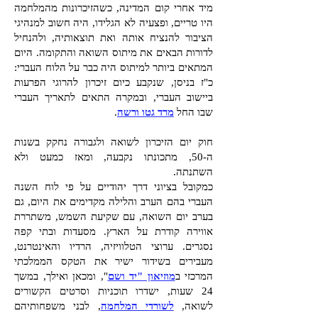
מיד אחרי קום המדינה, כשהזיכרונות מהמלחמה
היו טריים, ופצעיה לא הגלידו, היה חשוב למנהיגי
הציבור להנציח אותה ואת תוצאותיה, ולהנחיל
לדורות הבאים את מיתוס השואה והתקומה. היום
המתאים ביותר למיתוס היה כבר על הלוח העברי:
כ"ז בניסן, שנקבע כיום זיכרון להרוגי הפרעות
ביישוב העברי, ובמקרה התאים לתאריך העברי
שבו החל
מרד גטו ורשה
.
חוק יום הזיכרון לשואה ולגבורה נחקק בשנות
ה-50, מתכונתו נקבעה, ומאז כמעט ולא
השתנתה.
כמקובל בציוני דרך יהודיים על פי לוח השנה
העברי בהם הערב והלילה מקדימים את היום, גם
בערב יום השואה, עם שקיעת השמש, משתררת
אווירה קודרת על הארץ. מסעדות ובתי קפה
נסגרים. ערוצי הטלוויזיה, הרדיו והאינטרנט,
מעבירים בשידור ישיר את הטקס הממלכתי
המרכזי ב
מוזיאון "יד ושם
", ומכאן ואילך, במשך
24 שעות, ישדרו תוכניות וסרטים הקשורים
לשואה,
לשורדי המלחמה
, לבני משפחותיהם