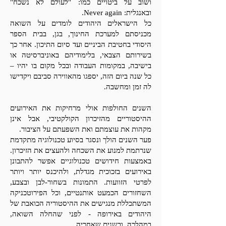
ושוב על ביטויים כמו:
"לעולם לא נשכח"
ובאנגלית: Never again
.
כל הישראלים היהודים לומדים על השואה
מכניסתם למערכת החינוך, בגן, בבית הספר
היסודי בחטיבת הביניים ועד סיום התיכון. אחר כך
בשירותם הצבאי, בלימודיהם באוניברסיטה או
בישיבה, במקומות העבודה ובכל מקום בו יהיו –
כל שנה ביום הזה, יספגו מהאווירה סביבם ויקדישו
לה זמן ומחשבה.
השנים החולפות אולי מרחיקות את האירועים
ההיסטוריים מהזיכרון הקולקטיבי, אבל אינן
מקהות את עוצמתם ואת השפעתם על הציבור.
פער השנים הולך ונסגר בסיוע טכנולוגיה מתקדמת
שנרתמת למנוע את השכחה ולהעצים את הזיכרון.
באמצעות חידושים טכנולוגיים אפשר להתבונן
באירועים בזכוכית מגדלת, ולהיכנס יותר ויותר
לפרטי הזוועות. התמונות בשחור-לבן ובצבע,
השחזורים הכמעט אותנטיים, וכל הפירוטכניקה
המשתכללת מנגישים את ההיסטוריה הכואבת של
היהודים באירופה - לפני שהחלה השואה,
במהלכה, ובשנים שאחריה.