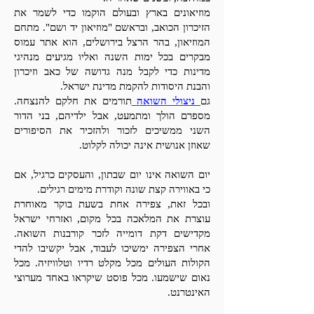
מוזיאונים בארץ ובעולם הוקמו כדי לשמר את
הזיכרון הכואב, ובראשם "מוזיאון יד ושם". מתחם
המוזיאון, בהר הרצל בירושלים, הוא אתר עמוס
מבקרים בכל ימות השנה ואליו מגיעים מנהיגי
מדינות כדי לקבל מנה גדושה של כאב וזיכרון
והבנת היסודות להקמת מדינת ישראל.
גם
ניצולי השואה
תורמים את חלקם להנצחה.
מספרם הולך ומתמעט, אבל ילדיהם, בני הדור
השני ממשיכים לזכור ולהזכיר את הסיפורים
שאוזן אנושית אינה יכולה לקלוט.
יום השואה אינו יום שבתון, והעסקים כרגיל, אם
כי באווירה קצת שונה וקודרת מימים רגילים.
ובכל זאת, צפירה אחת בשעת בוקר מאוחרת
עוצרת את המלאכה בכל מקום, ואזרחי ישראל
מקדישים דקת דומייה לזכר קורבנות השואה.
אחרי הצפירה ימשיכו לעבוד, אבל יקשיבו להדי
הקולות העולים מכל מקלט רדיו וטלוויזיה. מכל
נאום שישמעו. מכל פוסט שיקראו באחד מערוצי
האינטרנט.