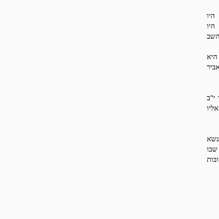
היו
היו
השב
היא
ביר
י"ב
ליו
שנשא
שבו
בות