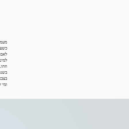
מעמד
כשעל
לאבט
למינ
וזהו.
בצבא
ומי 