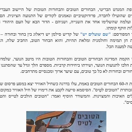
פת המנדט הבריטי, הבחורים הטובים והבחורות הטובות של היישוב העברי 
ם שהועילו לחברה, פרודוקטיביים ונאמנים לקודים של התנועה הציונית. הם 
ועלמה שהשלימו אחד את השנייה, ושניהם - הדור הבא של העם היהודי 
ת וזוקף קומתו.
 המפורסם:
"שם שועלים יש"
של קדיש סילמן יש דיאלוג בין בחור ובחורה – 
 חן תמימה וחולמנית ומלאת תהיות, והוא הבחור הטוב, החביב שלה, הא
ה למענה הכל.
 הקמת המדינה הבחורים הטובים והבחורות הטובות היו מיטב הנוער, שלמדו 
 הלכו לתנועות הנוער, ושירתו ביחידות קרביות. מספרם הלך וגדל עד שהסתננו א
ורים ובחורות לא כל כך טובים, עם שיער ארוך ומכנסיים מתרחבים.
בשנות ה-60 הבחורים הטובים באמת, עלו בדרגה כשחיל האוויר יצא במסע פרסום 
ותרת "הטובים לטָיִס". הסיסמא סייעה לקבע את דימויו של חיל האוויר כמקום 
ים האיכות והמצוינות. והמשורר הוסיף ואמר: "הטובים הולכים לטייס והטו
ים".