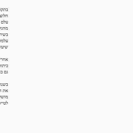
בתקו
חלוצי
עלם 
מהגלו
בשיר
עלמת
שיעש
אחרי
כיתות
גם בח
את הכ
מושל
לטייס