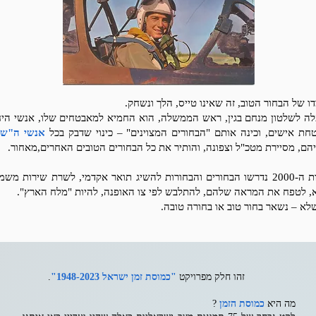
ו של הבחור הטוב, זה שאינו טייס, הלך ונשחק.
ה לשלטון מנחם בגין, ראש הממשלה, הוא החמיא למאבטחים שלו, אנשי היח
חת אישים, וכינה אותם "הבחורים המצוינים" – כינוי שדבק בכל
אנשי ה"שו
יהם, מסיירת מטכ"ל וצפונה, והותיר את כל הבחורים הטובים האחרים,מאחור.
בשנות ה-2000 נדרשו הבחורים והבחורות להשיג תואר אקדמי, לשרת שירות משמ
, לטפח את המראה שלהם, להתלבש לפי צו האופנה, להיות "מלח הארץ".
שלא – נשאר בחור טוב או בחורה טובה.
זהו חלק מפרויקט
"כמוסת זמן ישראל 1948-2023"
.
מה היא
כמוסת הזמן
?