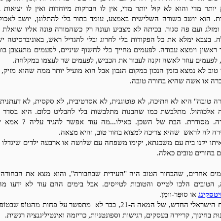
יותר מדי והוא לא קוּל יותר מדי, אין לו הברקות מיוחדות ואין לו יציאות 
ות. הוא יושב בשורה השלישית באמצע, עומד בתור בלי להתלונן, יושב לאכול
 ומזלג ועם פה סגור. בכיתה לא מצביע ועונה רק כשהמורה פונה אליו שואלת א
. בצבא ימלא את כל הפקודות בלי לחרוג ובלי להגדיל ראש, באוניברסיטה יש
 ראשון וימצא עבודה.
לפעמים מחייך בלי לחשוף שיניים, לפעמים מתעצבן בוול
, לפעמים עוזר לאשה זקנה לעבור את הכביש, לפעמים שר לעצמו במקלחת.
טוב לא נמצא בזמן הנכון במקום הנכון אבל הוא מועיל יותר ממה שהוא מזיק,
ברה או אשה שהיא בחורה טובה.
ה טובה" היא לא חתיכה, לא פוטוגנית, לא אסרטיבית, לא סקסית, לא דעתנית.
 אלכוהול. מתלבשת כמו שהבנות מתלבשות בלי להבליט כלום. היא בסדר כ
ה. מסודרת. הבת של השכן. כאילו...מה עוד אפשר להגיד עליה ? אמא 
רה לה לראש שהיא צריכה למצוא בחור טוב, והיא מצאה.
יתו יקנו בית עם משכנתא, יקימו משפחה עם שלושה או ארבעה ילדים שיגדלו וי
 בחורים טובים כאלה.
ימים אחרים, שהבחור הטוב היה "העידית שבחבורה", והוא מצא את הבחורה 
, הטובים הלכו לטייס והטובות לטייסים. אבל בימים ההם עוד לא ידעו מה
טסקינג
או סוּפֶּר-ווּמֶן.
השיח הישראלי החדש, של המאה ה-21, כבר לא מתפשר על פחות מהטוֹפּ שבטוֹ
ָנוּת בחינוך, קריירה בעסקים, רגישות וספונטניות, כריזמה ואינטיליגנציה רגשית.