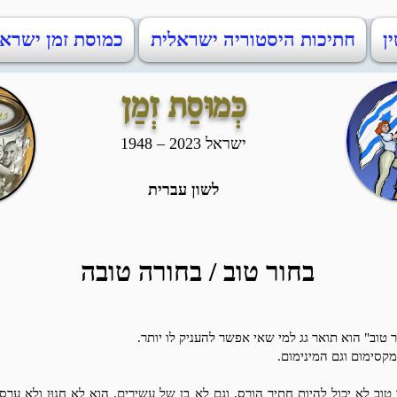
ין
חתיכות היסטוריה ישראלית
כמוסת זמן ישראל 48-2023
כְּמוּסַת זְמַן
ישראל 2023 – 1948
לשון עברית
בחור טוב / בחורה טובה
 טוב" הוא תואר גג למי שאי אפשר להעניק לו יותר.
קסימום וגם המינימום.
טוב לא יכול להיות חתיך הורס, וגם לא בן של עשירים. הוא לא חְנוּן ולא עָרְס