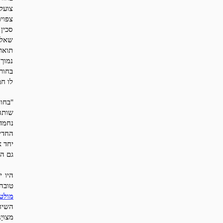
צועק 
צפוי
סכין
שאלה
תואר
נמוך
בחור 
לו ח
"בחור
שותה
נחמד
החדי
יחד א
גם הם
היו 
טובה
מולטי
מצוּי