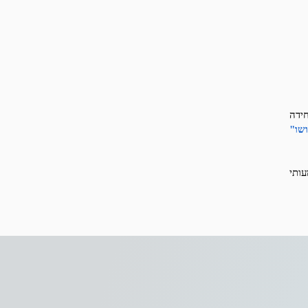
ידה
שו"
עותי