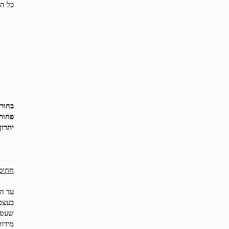
כל הח
בחור 
פחות
יתרון
חתיכו
עד המאה ה-20, "בחור ט
בעצם,
שעסקו
מידות