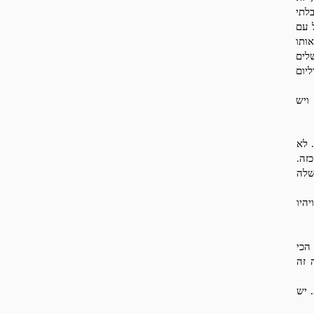
בלתי
 עם
ותו
לים
יום
 ויש
 לא
זה.
שלה
היו
הכי
 זה
פּ. יש