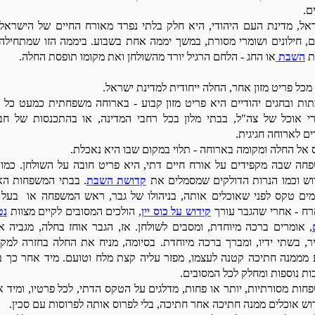
ם.
אל, מדינת העם היהודי, היא חלק בלתי נפרד מאורח החיים של הישראלי
ם, חילונים ושומרי מסורת, במשך יממה אחת בשבוע. ביממה הזו שמתחילה
ת
השבת
או החג - הלחם הרגיל יורד מהשולחן ואת מקומו תופסת החלה.
 מכל פריט מזון אחר, החלה ייחודית למדינת ישראל.
ות ובחגים יהודיים היא פריט מזון קבוע -
בארוחה משפחתית כמעט כל ב
י אוכל של צה"ל, בבתי מלון בכל רחבי המדינה, או בהתכנסות של חב
ים לארוחה חגיגית.
 אל החלה ומקומה בארוחה - תלוי במקום שבו היא נאכלת.
חה שבה מקפידים על אורח חיים דתי, היא פריט חובה על השולחן. כמו ה
וש וכמו הנרות הדולקים שמסמלים את
קדושת השבת
. בבתי המשפחות הא
מים טקס לפני שאוכלים אותה, בניהולו של גבר, ראש המשפחה או בעל 
ח - אחרי שהגבר עורך
קידוש על כוס יין
, הולכים המסובים לקיים מצוות
נט
, אומרים ברכה מיוחדת, ומסבים לשולחן. אז, הגבר אוחז בחלה, מגביה א
יר, בשתי ידיו, ומברך ברכה מיוחדת. בסיומה, מניח את החלה בחזרה למקו
צֵע מממנה חתיכה קטנה לעצמו, מפזר עליה קצת מלח וטועם. מיד אחר כך בּוצ
ות נוספות ומחלק לכל המסובים.
חות מסורתיות, יותר או פחות, מדלגים על הטקס הדתי, לכל פרטיו, ומיד א
וש אוכלים ממנה חתיכה אחר חתיכה, בלי לפרוס אותה לפרוסות עם סכין.