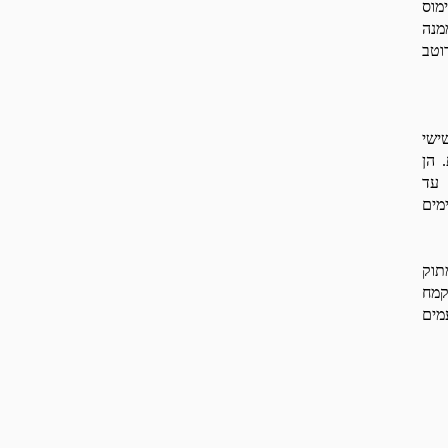
מוס
מנה
וטב
ישי
 הן
 עד
מים
תוק
קמח
מים