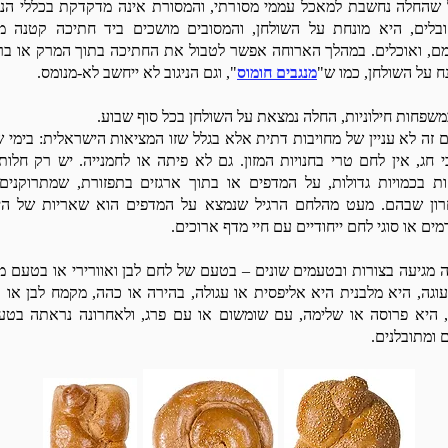
 שהחלה נחשבת למאכל עממי מסורתי, והמסורת אינה מדקדקת בכללי הני
בלים, היא מונחת על השולחן, והמסובים מושכים ביד חתיכה קטנה מ
ם, ואוכלים. במהלך הארוחה אפשר לטבול את החתיכה בתוך המרק או בר
ח על השולחן, כמו ש"
מנגבים חומוס
", וגם הניגוב לא ייחשב לא-מנומס.
משפחות חילוניות, החלה נמצאת על השולחן בכל סוף שבוע.
 זה לא עניין של מחויבות דתית אלא בגלל שזו המציאות הישראלית: בימי ש
י חג, אין לחם טרי בחנויות המזון. גם לא פיתה או לחמנייה. יש רק חלות.
ות בכמויות גדולות, על המדפים או בתוך ארגזים בתפזורת, שמתרוקנים
ון שבהם. מעט מהלחם הרגיל שנמצא על המדפים הוא שאריות של הי
מים או סוגי לחם ייחודיים עם חיי מדף ארוכים.
 מגיעה בצורות ובטעמים שונים – בטעם של לחם לבן ואוורירי או בטעם מ
עוגה, היא מלבנית היא אליפסית או עגולה, בהירה או כהה, מקמח לבן או 
 היא פרוסה או שלימה, עם שומשום או עם פרג, ולאחרונה נראתה בטע
 ומתובלנים.