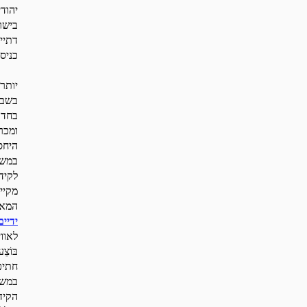
יהודי
בישר
דתיי
כניס
יותר
בשבת
בחדר
ומכר
היחס
במשפ
לקיד
מקיי
המאר
ידיים
לאוו
בּוֹ
חתיכ
במשפ
הקיד