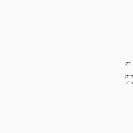
ורק
יות
דות