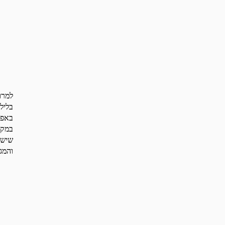
למרו
בליל
באפי
במקו
שיש 
והמג