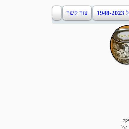
19
צור קשר
קה.
 של