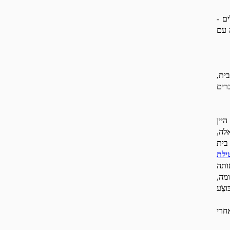
ם -
 עם
ית,
רים
יין
לה,
בית
ילת
ותה
מה,
ֵֹע
חרי