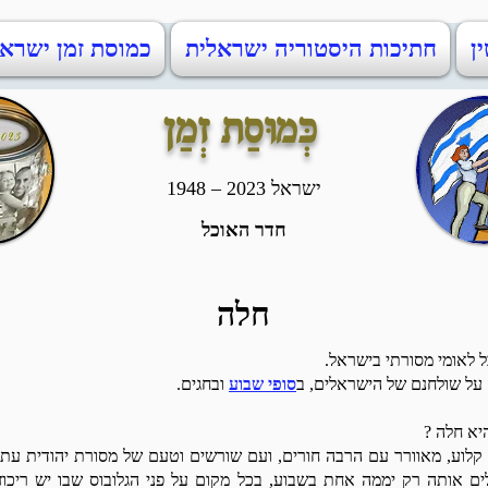
ין
חתיכות היסטוריה ישראלית
כמוסת זמן ישראל 48-2023
כְּמוּסַת זְמַן
ישראל 2023 – 1948
חדר האוכל
חלה
 לאומי מסורתי בישראל.
 על שולחנם של הישראלים, ב
סופי שבוע
ובחגים.
יא חלה ?
קלוע, מאוורר עם הרבה חורים, ועם שורשים וטעם של מסורת יהודית עתי
ים אותה רק יממה אחת בשבוע, בכל מקום על פני הגלובוס שבו יש ריכוז