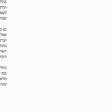
בגלל
המקו
לעצמ
שמונ
גם ב
אצלם
וערב
מונח
האחר
הקוד
החלה
כמו 
מלא,
שונים