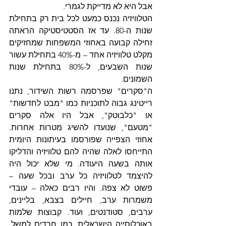
אבל היא לא מדייקת לגמרי.
הטלוויזיה נכנס כמעט לכל בית רק בתחילת 
שנות ה-80. עד אז הסטטיסטיקה הראתה 
זחילה קבועה באחוזי המשפחות שמחזיקים 
מקלט טלוויזיה אחד – מ-40% בתחילת עשור 
שנות השבעים, ל-80% בתחילת שנות 
השמונים.
ה"סקרים" שפרסמה רשות השידור, נתנו 
רייטינג גבוה לתוכניות כמו "מבט לחדשות" 
או "כלבוטק", אבל היו אלה סקרים 
"מטעם", שנועדו להשיג מטרות אחרות. 
אחוזי הצפייה שפורסמו בעיתונות היומית 
התייחסו לאלה שהיה להם טלוויזיה והדליקו 
אותה בשעה היעודה. מי שלא יכול היה 
להיצמד לטלוויזיה כל ערב ובכל שעה – 
פשוט לא צפה. והיו רבים כאלה – עובדי 
משמרות ערב, חיילים בצבא, בליינים, 
ערבים, סטודנטים, ועוד. קבוצות שלמות 
באוכלוסייה הישראלית, כמו חרדים למשל, 