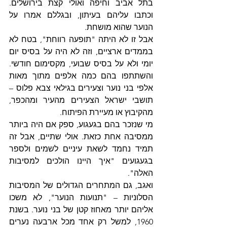
בתל אביב וחיפה ואולי קצת בירושלים. 
וכתבו עליהם בעיתון, ובגללם אמרו על 
הנוער שהוא מושחת. 
אבל זו לא היתה "תופעה רווחת", בטח לא 
בממדים ארציים, וזה לא היה על בסיס יום 
יומי ולא על בסיס שבועי, מקסימום חודשי. 
והשתתפו בהם כמה אלפים מתוך מאות 
אלפי בני נוער וצעירים בגילאי צבא פלוס – 
תושבי ישראל הצעירים מהעיר ומהכפר, 
מהקיבוץ או מעיירת הפיתוח.
מי שנזכר בהם בגעגוע, ספק אם היה ביותר 
ממסיבה אחת כזאת. אולי שתיים, אבל זה 
תמיד נחמד לשאת עיניים לשמים ולספר 
בגעגועים "איך היינו הולכים למסיבות 
האלה".
ואגב, גם המתחרים הגדולים של המסיבות 
הסלוניות – "תנועות הנוער", לא משכו 
אליהם יותר מאחוז קטן של בני נוער. בשנת 
1960, למשל רק אחד מכל ארבעה נערים 