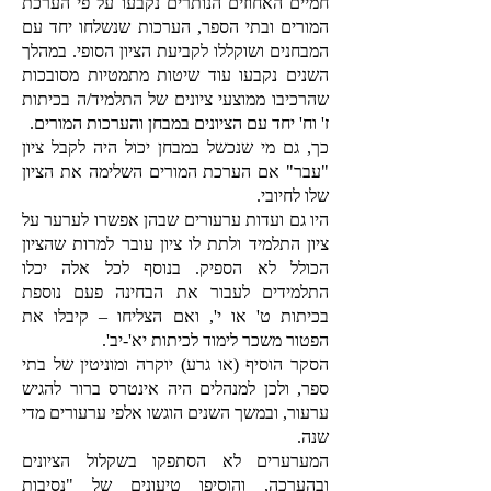
חמיים האחוזים הנותרים נקבעו על פי הערכת
המורים ובתי הספר, הערכות שנשלחו יחד עם
המבחנים ושוקללו לקביעת הציון הסופי. במהלך
השנים נקבעו עוד שיטות מתמטיות מסובכות
שהרכיבו ממוצעי ציונים של התלמיד/ה בכיתות
ז' וח' יחד עם הציונים במבחן והערכות המורים.
כך, גם מי שנכשל במבחן יכול היה לקבל ציון
"עבר" אם הערכת המורים השלימה את הציון
שלו לחיובי.
היו גם ועדות ערעורים שבהן אפשרו לערער על
ציון התלמיד ולתת לו ציון עובר למרות שהציון
הכולל לא הספיק. בנוסף לכל אלה יכלו
התלמידים לעבור את הבחינה פעם נוספת
בכיתות ט' או י', ואם הצליחו – קיבלו את
הפטור משכר לימוד לכיתות יא'-יב'.
הסקר הוסיף (או גרע) יוקרה ומוניטין של בתי
ספר, ולכן למנהלים היה אינטרס ברור להגיש
ערעור, ובמשך השנים הוגשו אלפי ערעורים מדי
שנה.
המערערים לא הסתפקו בשקלול הציונים
ובהערכה, והוסיפו טיעונים של "נסיבות