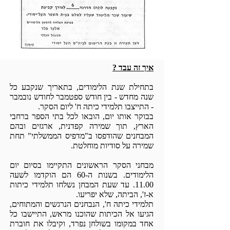
איך זה עבד ?
בתחילת שנת הלימודים, בתאריך שנקבע כל
שנה מחדש - בין חודש ספטמבר לחודש נובמבר
- התייצבו תלמידי כיתה ח' ליום הסקר.
בבוקר אותו יום, הובאו לכל בתי הספר ברחבי
הארץ, תוך שמירה קפדנית, ארגזים ובהם
המבחנים שהודפסו ב"מדפיס הממשלתי" תחת
שמירה על סודיות מוחלטת.
מבחני הסקר הראשונים התקיימו בסיום יום
הלימודים. בשנות ה-60 הם הוקדמו לשעה
11.00. עד שעת המבחן נשלחו תלמידי כיתות
א-ז', הביתה, שלא יפריעו.
תלמידי כיתה ח', הנבחנים הנרגשים והמתוחים,
הגיעו אל הכיתות שהוכנו מראש, התיישבו כל
אחד במקומו בשולחן נפרד, וקיבלו את חוברת