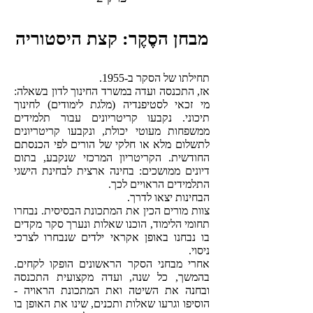
מבחן הסֶקֶר: קצת היסטוריה
תחילתו של הסקר ב-1955.
אז, התכנסה ועדה במשרד החינוך לדון בשאלה:
מי זכאי לסטיפנדיה (מלגת לימודים) לחינוך
תיכוני. נקבעו קריטריונים עבור תלמידים
ממשפחות מעוטי יכולת, ונקבעו קריטריונים
לתשלום מלא או חלקי של הורים לפי הכנסתם
החודשית. הקריטריון המרכזי שנקבע, בתום
דיונים ממושכים: בחינה ארצית לבחינת הישגי
התלמידים הראויים לכך.
הבחינות יצאו לדרך.
צוות מורים הכין את המתכונת הבסיסית. נבחרו
תחומי הלימוד, הוכנו שאלות ונערך סקר מקדים
בו נבחנו באופן אקראי ילדים שנבחרו לצרכי
ניסוי.
אחרי מבחני הסקר הראשונים הופקו לקחים.
בהמשך, כל שנה, ועדה מקצועית התכנסה
ובחנה את השיטה ואת המתכונת הראויה -
הוסיפו וגרעו שאלות ותכנים, שינו את האופן בו