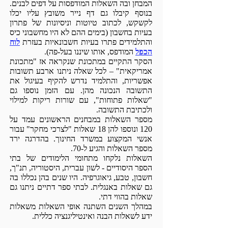
המבחן ובה השאלות המודפסות על דפים לבנים.
בנוסף קיבלו גם דף נייר משובץ עליו יכלו
לקשקש, לכתוב טיוטות וניסיונות של פתרון
בעיות בחשבון (בימים ההם לא היו מחשבוני כיס
והתלמידים פתרו בעיות חשבונאיות בעזרת
לוח
הכפל
המודפס, אותו שיננו בעל-פה).
הסקר התקיים במתכונת שנקראה אז "מתכונת
אמריקאית" – לכל שאלה ניתנו ארבע תשובות
אפשריות, והתלמיד נדרש להקיף בעיגול את
התשובה הנכונה מהן. עם הזמן נוספו גם
"שאלות פתוחות", עם שורות ריקות למילוי
ולכתיבת התשובה.
מספר השאלות במבחנים הראשונים עמד על
120 ונוספו להן 18 שאלות "לצרכי מחקר" עבור
אנשי המקצוע במשרד החינוך. בהדרגה ירד
מספר השאלות והגיע ל-70.
השאלות נלקחו מתחומי הלימודים של בתי
הספר היסודיים - לשון עברית, היסטוריה, תנ"ך,
חשבון, טבע, גיאוגרפיה. היו שנים בהן נכללו בה
גם שאלות באנגלית. לבתי ספר דתיים ניתנו גם
שאלות בהווי דתי.
במהלך השנים השתנה אופי השאלות משאלות
ידע לשאלות הבנה ואינטיליגנציה כללית.