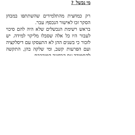
מי נכשל ?
רק כמחצית מהתלמידים שהשתתפו במבחן
הסקר זכו לאישור הנכסף: עבר.
בראש רשימת הנכשלים שלא היה להם סיכוי
לעבור היו כל אלה שסבלו מליקוי למידה. יש
לזכור כי בשנים ההן לא התעסקו עם דיסלקציה
ועם הפרעות קשב, ומי שלקה בהן, התקשה
להתמודד עם הבחינה המורכבת.
נכשלו גם אלה שהלימודים "לא היו בראש
שלהם" - סתם עצלנים שלא למדו טוב,
הבלגניסטים ("המופרעים") שהעדיפו לשחק
כדורגל או ללכת לשפת הים במקום ללמוד כל
השנים בצורה מסודרת.
הקבוצה הגדולה ביותר של הנכשלים, במשך כל
שנות קיומו של הסקר, היו ילדי עדות המזרח,
בנים ובנות למשפחות עולים מאסיה ומצפון
אפריקה.
יותר אשכנזים הצליחו לעבור את מבחן הסקר,
לפחות בשנים הראשונות של המבחן.