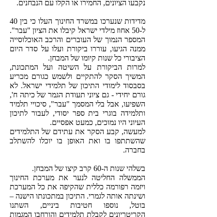
נקבעו הציונים, החמירו או הקלו עם הנבחנים.
מדידות שנערכו במשרד החינוך העלו כי בין 40
ל-50 אחוז מילדי ישראל קיבלו את הציון "עבר".
המספר הנמוך של העוברים והרכב האוכלוסייה
ממנה הגיעו, עוררו ביקורת ועלו על סדר היום
הציבורי כל שנות קיומו של המבחן.
למרות הביקורת על השיטה ועל המתכונת,
המשיך הסקר להתקיים ולשמש כגורם מכריע
בסבסוד לימודי התיכון של תלמידי ישראל. לא
גורם יחידי - גם ציוני תעודת הגמר של כיתה ח',
השפיעו, אבל בלי המסמך "עבר", סיכויי תלמיד
ותלמידה בוגרי בית ספר יסודי, לעבור לתיכון
העיוני היו נמוכים, כמעט אפסיים.
למעשה, קבע הסקר את עתידם של התלמידים
שהשתתפו בו ואת האופן בו יוכלו להשתלב
בחברה.
בשלהי שנות ה-60 קרב קיצו של המבחן.
הממשלה החליטה לנער את מערכת החינוך
ויזמה רפורמה כללית שהקיפה את כל המערכת
ושינתה אותה לגמרי. התיכון במתכונתו הישנה –
בוטל, נוספו חטיבות ביניים, השתנו
הקריטריונים לקבלת תלמידים והורחבו המגמות