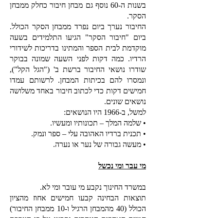
בשנות ה-60 נוסף גם מבחן חיבור כחלק ממבחן
הסקר.
החיבור נערך ביום נפרד ממבחן הסקר הכולל.
ביום "חיבור הסקר" הגיעו התלמידים בשעה
מוקדמת לבית הספר והמתינו בדריכות לשידורי
הרדיו. כמה דקות לפני השעה שמונה בבוקר
שודרו נושאי החיבור ברשת ב' ("הגל הקל"),
ונמסרו להם בכיתות המבחן. לרשותם עמדו
חמישים דקות כדי לכתוב חיבור באחד משלושה
נושאים שונים.
למשל, ב-1966 היו הנושאים:
• שלמה המלך – תכונותיו ומעשיו.
• תכנית ברדיו האהובה עלי – ספר ונמק.
• מעשה גבורה של נער או נערה.
מי עבר ומי נכשל
במשרד החינוך נקבע מי עובר ומי לא.
תוצאות הבחינה קבעו חמישים אחוז מהציון
הכולל (40 מהמבחן הרגיל ו-10 ממבחן החיבור)