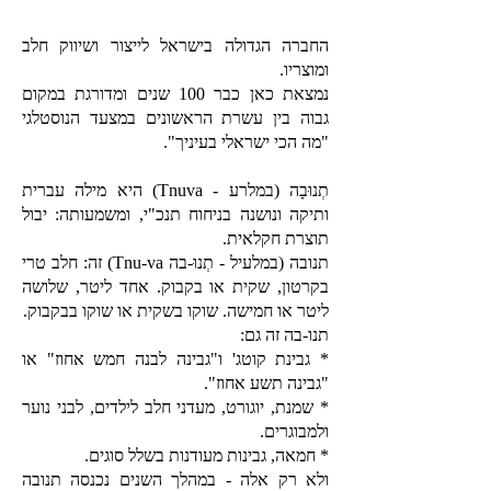
החברה הגדולה בישראל לייצור ושיווק חלב
ומוצריו.
נמצאת כאן כבר 100 שנים ומדורגת במקום
גבוה בין עשרת הראשונים במצעד הנוסטלגי
"מה הכי ישראלי בעיניך".
תְנוּבָה (במלרע - Tnuva) היא מילה עברית
ותיקה ונושנה בניחוח תנכ"י, ומשמעותה: יבול
תוצרת חקלאית.
תנובה (במלעיל - תְנוּ-בה Tnu-va) זה:
חלב טרי
בקרטון, שקית או בקבוק. אחד ליטר, שלושה
ליטר או חמישה. שוקו בשקית או שוקו בבקבוק.
תנו-בה זה גם:
* גבינת קוטג' ו"גבינה לבנה חמש אחוז" או
"גבינה תשע אחוז".
* שמנת, יוגורט, מעדני חלב לילדים, לבני נוער
ולמבוגרים.
* חמאה, גבינות מעודנות בשלל סוגים.
ולא רק אלה -
במהלך השנים נכנסה תנובה