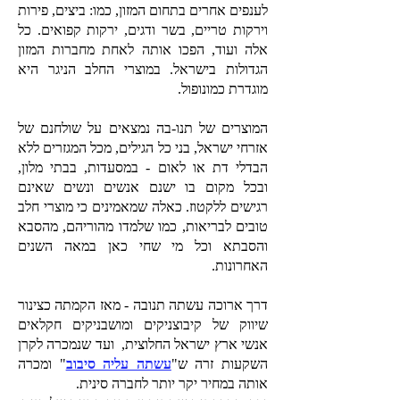
לענפים אחרים בתחום המזון, כמו: ביצים, פירות
וירקות טריים, בשר ודגים, ירקות קפואים. כל
אלה ועוד, הפכו אותה לאחת מחברות המזון
הגדולות בישראל. במוצרי החלב הניגר היא
מוגדרת כמונופול.
המוצרים של תנו-בה נמצאים על שולחנם של
אזרחי ישראל, בני כל הגילים, מכל המגזרים ללא
הבדלי דת או לאום - במסעדות, בבתי מלון,
ובכל מקום בו ישנם אנשים ונשים שאינם
רגישים ללקטוז. כאלה שמאמינים כי מוצרי חלב
טובים לבריאות, כמו שלמדו מהוריהם, מהסבא
והסבתא וכל מי שחי כאן במאה השנים
האחרונות.
דרך ארוכה עשתה תנובה - מאז הקמתה כצינור
שיווק של קיבוצניקים ומושבניקים חקלאים
אנשי ארץ ישראל החלוצית, ועד שנמכרה לקרן
השקעות זרה ש"
עשתה עליה סיבוב
" ומכרה
אותה במחיר יקר יותר לחברה סינית.