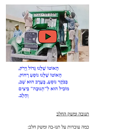
הָאוֹטוֹ שֶׁלָּנוּ גָּדוֹל וְיָרֹק,
הָאוֹטוֹ שֶׁלָּנוּ נוֹסֵעַ רָחוֹק.
בַּבֹּקֶר נוֹסֵעַ, בָּעֶרֶב הוּא שָׁב,
מוֹבִיל הוּא לִ"תְנוּבָה" בֵּיצִים
וְחָלָב
.
תנובה ומשק החלב
כמה עובדות על תנו-בה ומשק חלב: