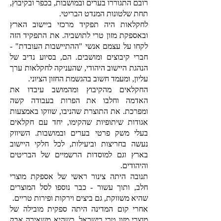
רובם התגוררו בערים ובמושבות, בכפר ובקיבוץ,
תחת שלטונות המנדט הבריטי.
לחקלאות היה תפקיד מרכזי ביישוב הארץ
ובאספקת מזון טרי לתושביה. את התפקיד הזה
לקחו על עצמם אנשי "ההתיישבות העובדת" -
חברי קיבוצים ומושבים. הם, בסיוע נדיב של
הנהגת היישוב היהודי, שהעניקה לחקלאות ערך
עליון, ומעמד חשוב בהגשמת החזון הציוני.
החקלאים מהקיבוץ ומהמושב עיבדו את
האדמה וחלבו את הפרות בעבודה קשה
ומפרכת.
את התוצרת שהניבו, שווקו באמצעות
אגודות שיתופיות שהקימו, יחד עם חקלאים
בעלי משק פרטי בערים ובמושבות.
השיווק
נעשה בחריצות וביעילות, לכל חלקי היישוב
בארץ וגם למוסדות הרשמיים של הבריטים
והיהודים.
תנובה היתה צינור ראשי של אספקת מוצרי
חלב,
ותוך עשור - כבר נוספו לסל המוצרים
שהיא משווקת, גם ביצים וירקות ופירות טריים.
אחרי קום המדינה היתה ספקית מובילה של
מוצרי מזון טרי בישראל, כשהיא משאירה אבק