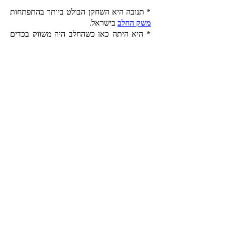
* תנובה היא השחקן הבולט ביותר בהתפתחות
משק החלב
בישראל.
* היא היתה כאן כשהחלב היה משווק בכדים
ממתכת, אחר כך בבקבוקי זכוכית, בשקיות, ועד
השיווק העיקרי שלו כיום בקרטונים ובקבוקי
פלסטיק.
* תהליכי פיסטור החלב הגיעו ראשונים אל
המחלבות שלה.
* את החלב שלה שיווקו חלבנים ומחלקי חלב,
בחמורים על גבי אופנועים ובמשאיות.
* "
קו חלוקה
" של מוצרי תנובה היה נכס יקר
ערך בשנות ה-50 וה-60.
* תנובה הביאה לנו את גבינת הקוטג', אחד
הסמלים הבולטים של מוצרי החלב בישראל.
עוד על משק החלב -
קראו כאן
הפרטה ופרידה לאומית
תנו-בה נמכרה ב-2008 למשקיעים זרים שהכירו