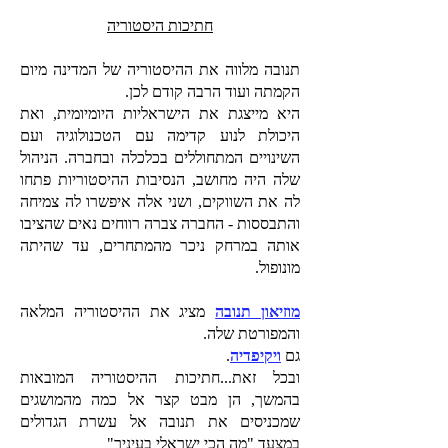
חתיכות היסטוריה
תנובה מלווה את ההיסטוריה של המדינה מיום
הקמתה ועוד הרבה קודם לכן.
היא מייצגת את הישראליות היומיומית, ואת
היכולת לנוע קדימה עם הטכנולוגיה ועם
השינויים המתחוללים בכלכלה ובחברה. הניהול
שלה היה מחושב, הנסיבות ההיסטוריות פתחו
לה את השווקים, ושני אלה איפשרו לה צמיחה
והתבססות - החברה צברה רווחים נאים שהציבו
אותה במרחק ניכר מהמתחרים, עד שהיתה
מונופול.
מוזיאון תנובה
מציג את ההיסטוריה המלאה
והמפורטת שלה.
גם
ויקיפדיה
.
ובכל זאת...חתיכות ההיסטוריה המובאות
בהמשך, הן מבט קצר אל כמה מהמושגים
שמכניסים את תנובה אל עשרת הגדולים
במצעד "מה הכי ישראלי בעיניך"