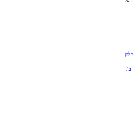
 על
וריה בין השנים 1967-1973 - חלק