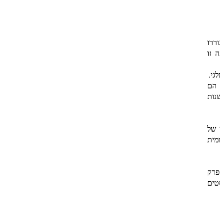
ררו
 זו
גי.
אם הם
נות
רי של
מית
פרק
טים