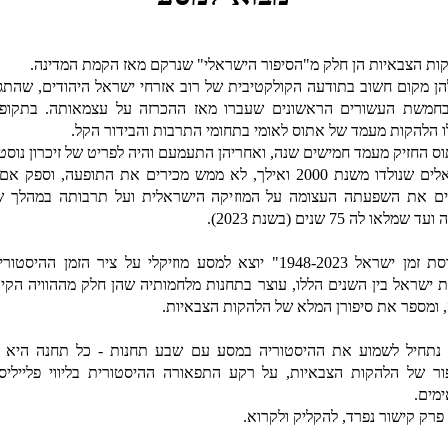
ות הצבאיות הן חלק מ"הסיפור הישראלי" שנרקם מאז הקמת המדינה.
הן מקום חשוב בתודעה הקולקטיבית של רוב אזרחי ישראל היהודים, שהתגו
חמשת העשורים הראשונים שעברו מאז ההכרזה על עצמאותה. בתקופה
ו הלהקות מעמד של אתוס לאומי בתחומי התרבות והבידור הקל.
ס החזיק מעמד חמישים שנה, ואחריהן התעמעם
והיה לפריט של זיכרון נוסטל
ישראלים שנולדו משנת 2000 ואילך, לא ממש מכירים את התופעה, וספק 
ים את השפעתה העצומה על המוזיקה הישראלית ועל תרבותה במהלך ש
ד שמלאו לה 75 שנים (בשנת 2023).
"כמוסת זמן ישראל 1948-2023" יוצא למסע מוזיקלי על ציר הזמן ההיסטו
ת ישראל בין השנים הללו, עוצר בתחנות מלחמותיה שהן חלק מההוויה הקיו
 ומספר את סיפורן המלא של הלהקות הצבאיות.
 נתחיל לשמוע את ההיסטוריה במסע עם שבע תחנות -
כל תחנה היא 
ור של הלהקות הצבאיות, על רקע התפאורה ההיסטורית בליווי פלייליס
מים.
 פרק קישור נפרד, להקליק ולקרוא.