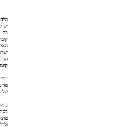
הלהק
יש ל
בה ב
קיבל
האתו
מבינ
קיומה וע
מדינ
שלה,
בואו
בסיפ
מתאי
ולכל