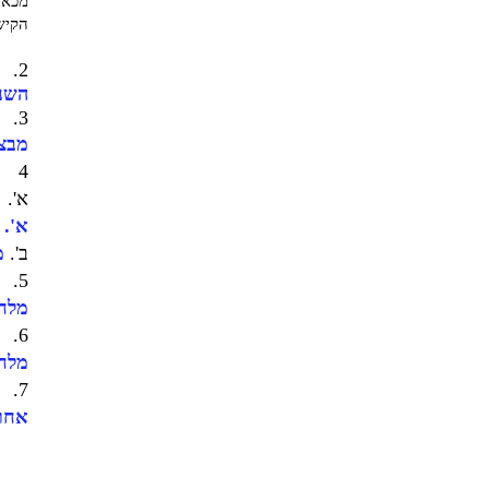
מכאן
הקיש
2.
השנים 1948-1956 בין מל
3.
מבצע
4
א'.
א'.
ב'.
מ
5.
מלחמת
6.
מלחמ
7.
אחרי