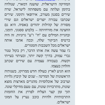
המוזיקה הישראלית. שושנה דמארי, שנולדה
בתימן ועלתה עם משפחתה לישראל, שרה
שירים בסגנון מעורב, אירופאי ותימני. שירים
שכתבו עבורה יוצרים ישראלים וגם שירי
מסורת של קהילות יהודים באסיה. היא גם
החצינה את מזרחיותה – בלבוש ססגוני, תימני,
ובהגיית המילים עם "ח" ו"ע" גרוניות. זה היה
כרטיס הביקור שלה, וככה אהבו אותה
ישראלים מכל השכבות והמגזרים.
ג'ו עמר עשה את אותו הדבר, רק בקול טנור
גברי עמוק, בדרך קשה יותר, ובעיתוי בעייתי
וקשוח. בעבודה עצמית עם שירים שכתב
והלחין בעצמו.
הוא הגיע לארץ כעולה חדש ממרוקו, בשנותיה
הראשונות של המדינה - שנים של קיבוץ גלויות
וערבוב של אוכלוסיות מהגרים מארצות מוצא
שונות, מתרבויות שונות, עם טעם מוזיקלי שונה.
תוך זמן קצר הצליח לפרוץ את החומות
התרבותיות ולהיות כוכב נערץ על המוני
ישראלים.