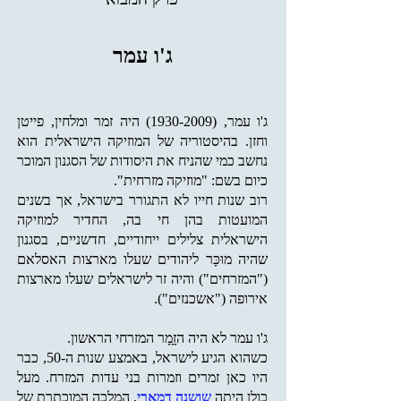
ג'ו עמר
ג'ו עמר,
(1930-2009)
היה זמר ומלחין, פייטן
וחזן. בהיסטוריה של המוזיקה הישראלית הוא
נחשב כמי שהניח את היסודות של הסגנון המוכר
כיום בשם: "מוזיקה מזרחית".
רוב שנות חייו לא התגורר בישראל, אך בשנים
המועטות בהן חי בה, החדיר למוזיקה
הישראלית צלילים ייחודיים, חדשניים, בסגנון
שהיה מוּכָּר ליהודים שעלו מארצות האסלאם
("המזרחים") והיה זר לישראלים שעלו מארצות
אירופה ("אשכנזים").
ג'ו עמר לא היה הזָָמָר המזרחי הראשון.
כשהוא הגיע לישראל, באמצע שנות ה-50, כבר
היו כאן זמרים וזמרות בני עדות המזרח. מעל
כולן היתה
שושנה דמארי
, המלכה המוכתרת של