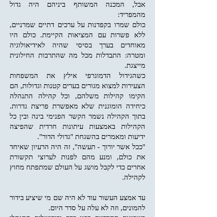
אבל, המכנה המשותף ביניהם היה גדול
מהמפריד:
כולם שמרו בקפדנות על ערכים דתיים שמרניים,
ללא פשרות עם המציאות הקיימת. כולם היו
מאוחדים בערך בסיסי שהיה לאידיאולוגיה
ומטרה: התבדלות מכל מה שהתרבות החילונית
מייצגת.
כשהגידול הדמוגרפי אילץ את המשפחות
הצעירות למצוא מגורים בערים קטנות וגדולות, הם
הקימו קהילות משלהם, וכל קהילה התנהלה
כיחידה הומוגנית שלא מאפשרת פריצת גדרות.
בתוך הקהילה נשמר הקשר הפנימי בינה ובין כל
הקהילות באמצעות עיתונות חרדית שהפיצה
ידיעות ומאמרים בהשגחת "גדולי הדור".
"ככל אשר יורוך - תעשה", זה היה הרעיון שאיחד
את כולם, ומנע מהם לפנות לערוצי תקשורת
אחרים כדי לקבל מושג על העולם שמתפתח מחוץ
לקהילה.
עד אמצע העשור עוד לא היה שם מי שיציע בידור
להמונים, וזה לא עלה על סדר היום.