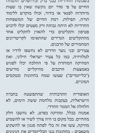
בשכונות החרדיות בבני ברק ובירושלים התנהלו
החיים על פי סדר יום נוקשה שאין בו שעות
מיותרות לפנאי או בידור, וכולו מוקדש ללימוד
תורה, תפילות. רמת החיים של המשפחות
החרדיות לא היתה גבוהה ורק מעטים יכלו לרכוש
פטיפון ותקליטים כדי להאזין לתקליט אחד
מהתקליטים הנדירים שהתאימו לקריטריונים
המחמירים של הרבנים.
צעירים ובני נוער חרדים לא נחשפו לרדיו או
לטלוויזיה, כמו כל צעיר ישראלי חילוני, ואת
המוזיקה המותרת על פי ההלכה יכלו לפגוש
באמצעות הרכבים מוזיקליים מורשים
("כלייזמרים") שעשו שמח בחתונות ובטקסים
המוניים.
האופוריה התרבותית שהתפשטה בחברה
הישראלית, בעקבות מלחמת ששת הימים, לא
חלחלה אל המגזר החרדי.
אמנות בכלל, ומוזיקה בפרט, לא נחשבו חלק
מהחיים. בכל מקום בו היה צורך לשיר או להשמיע
מוזיקה, עשו את זה בלי לפתח סגנון או להשקיע
משאבים - בחתונות נגנו הכלייזמרים את הניגונים