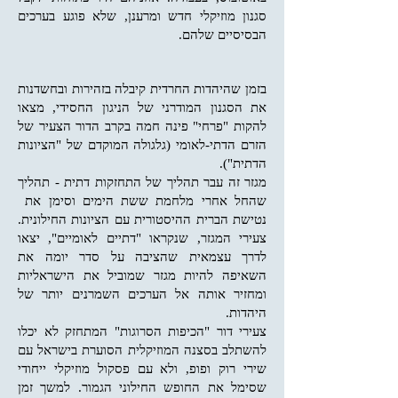
סגנון מוזיקלי חדש ומרענן, שלא פוגע בערכים
הבסיסיים שלהם.
בזמן שהיהדות החרדית קיבלה בזהירות ובחשדנות
את הסגנון המודרני של הניגון החסידי, מצאו
להקות "פרחי" פינה חמה בקרב הדור הצעיר של
הזרם הדתי-לאומי (גלגולה המוקדם של "הציונות
הדתית").
מגזר זה עבר תהליך של התחזקות דתית - תהליך
שהחל אחרי מלחמת ששת הימים וסימן את
נטישת הברית ההיסטורית עם הציונות החילונית.
צעירי המגזר, שנקראו "דתיים לאומיים", יצאו
לדרך עצמאית שהציבה על סדר יומה את
השאיפה להיות מגזר שמוביל את הישראליות
ומחזיר אותה אל הערכים השמרנים יותר של
היהדות.
צעירי דור "הכיפות הסרוגות" המתחזק ל
א יכלו
להשתלב בסצנה המוזיקלית הסוערת בישראל עם
שירי רוק ופופ, ולא עם פסקול מוזיקלי ייחודי
שסימל את החופש החילוני הגמור. למשך זמן