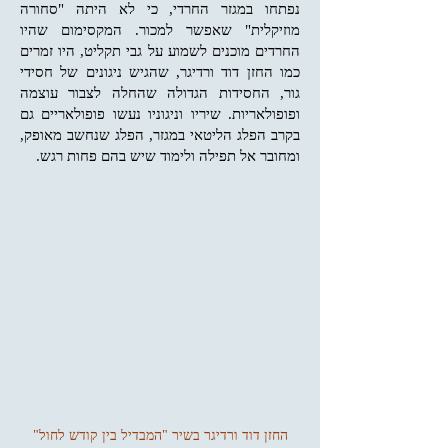
נפתחו במגזר החרדי, כי לא היתה "סחורה
מוזיקלית" שאפשר למכור. המקסימום שהיו
החרדים מוכנים לשמוע על גבי תקליט, היו זמרים
כמו החזן דוד ורדיגר, שהגיש ניגונים של חסידי
גור, החסידות הגדולה שהחלה לצבור עוצמה
ופופולאריות. שיריו וניגוניו נעשו פופולאריים גם
בקרב הפלג הליטאי במגזר, הפלג שנחשב מאופק,
ומחובר אל תפילה ולימוד שיש בהם פחות רגש.
החזן דוד ורדיגר בשיר "המבדיל בין קודש לחול"