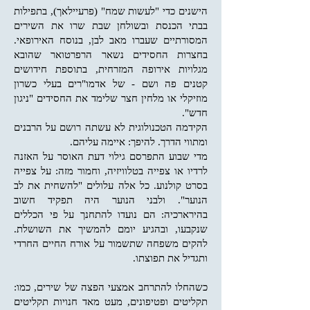
הישנים כדי "לעשות שמח" (פרעיילאך), בתפילות
בבתי הכנסת ובשולחן שבת שרו את השירים
המסורתיים שעברו מאב לבן, בנוסח האירופאי.
בחצרות החסידים נשאר הרפרטואר שהובא
מגלויות אירופה המזרחית, בתוספת חידושים
קטנים פה ושם - של אדמו"רים בעלי כשרון
מוזיקלי או מלחין חצר שלימד את החסידים "ניגון
חדש".
הקידמה הטכנולוגית לא עשתה רושם על הרבנים
ומתווי הדרך. להיפך: איימה עליהם.
מדי שבוע התפרסם גילוי דעת האוסר על האזנה
לרדיו או צפייה בטלוויזיה, וחמור מזה: על צפייה
בסרט קולנוע. כל אלה עלולים "להשחית את לב
הנוער". ולבני הנוער היה תפקיד חשוב
בהירארכיה: הם נועדו להתחנך על פי הכללים
שנקבעו, ובהגיע יומם להמשיך את השושלת.
להקים משפחה שתשמור על אורח החיים החרדי
ותגדיל את תפוצתו.
כשהחלו להתרחב אמצעי הפצה של שירים, כמו:
תקליטים ופטיפונים, מעט מאד חנויות תקליטים