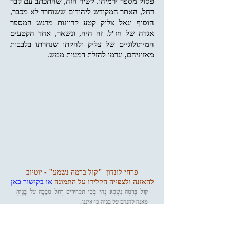
פסוק מספר ירמיהו. לשיר הזה, שהתכתב עם קבר
רחל, האתר המקודש ליהודים ששוחרר לא מכבר,
הוסיף יגאל צליק קטע קריינות מרגש המספר
אגדה של חז"ל. זה היה, ונשאר, אחד הקטעים
המיתולוגיים של צליק ולהקתו שנחרתו בלבבות
מאזיניהם, וגרמו להזלת דמעות ממש.
פרחי לונדון "קול ברמה נשמע" - יוטיוב
להאזנה ולצפייה הקלידו על התמונה
או בקישור כאן
קוֹל בְּרָמָה נִשְׁמָע נְהִי בְּכִי תַמְרוּרִים רָחֵל מְבַכָּה עַל בָּנֶיהָ
מֵאֲנָה לְהִנָּחֵם עַל בָּנֶיהָ כִּי אֵינֶנּוּ.
מִנְעִי קוֹלֵךְ מִבֶּכִי וְעֵינַיִךְ מִדִּמְעָה כִּי יֵשׁ שָׂכָר לִפְעֻלָּתֵךְ נְאֻם
יְהוָה וְשָׁבוּ מֵאֶרֶץ אוֹיֵב.