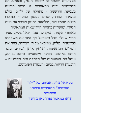
מקצועיים שהתאימו לשנות ה-70, ובאמצעותם
התרוממה גבוה מהאחרות. זו היתה תופעה
מעניינת וחדשנית - מקהלה של ילדים, כולם
מהמגזר החרדי, שרים בסגנון החסידי המוכר:
מילים מהמקורות, מולחנות בסגנון מודרני עם טעם
חסידי, ומושרות בהגייה היידישאית המתאימה.
מאחורי הקמת המקהלה עמד יגאל צליק, צעיר
חרדי שנולד וגדל בישראל אך היגר עם משפחתו
לבריטניה. צליק, מוזיקאי מקורי ויצירתי, בחר את
המילים המתאימות והלחין אותן לשירים, עיבד
אותם באולפני הפקה מקצועיים ברמה גבוהה,
וניהל את הופעותיה של הלהקה ואת תקליטיה –
הופעות חריגות בביום והעמדת הפזמונים.
על יגאל צליק, אביהם של "ילדי
הפרחים" החסידיים ודמותו
הייחודית
קראו במאמר נפרד כאן בקישור