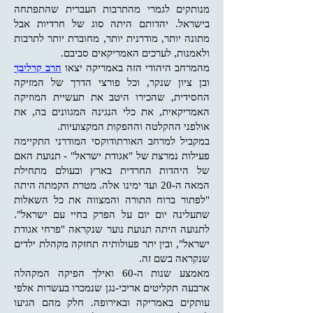
מנותקים לגמרי מהתרבות העברית שהתפתחה
בישראל. יהדותם היתה סוג של חרדיות אבל
מתונה יותר, מודרנית יותר, מחוברת יותר לתרבות
ולאמנות, לערכים האמריקאים סביבם.
מהמרחב היהודי הזה באמריקה יצאו
הרב קרליבך
ובן ציון שנקר, וכל פורצי הדרך של המזיקה
החסידית, שהכירו היטב את תעשיית המוזיקה
האמריקאית, את כלי הנגינה המגוונים בה, את
אולפני ההקלטה וההפקות המקצועיות.
במקביל למרחב האורתודוקסי המודרני התקיימה
פעילות נמרצת של "אגודת ישראל" - תנועת האם
של היהדות החרדית בארץ ובעולם מתחילת
המאה ה-20 ועד ימינו אלה. מטרת הקמתה היתה
"לפתור ברוח התורה והמצווה את כל השאלות
שתעלינה יום יום על הפרק בחיי עם ישראל".
לתנועה היתה תנועת נוער שנקראה "פרחי אגודת
ישראל", ובין יתר פעולותיה תחזקה מקהלת ילדים
שנקראה בשם זה.
מאמצע שנות ה-60 ואילך
הפיקה המקהלה
ארבעה תקליטים אריכי-נגן שנמכרו בעשרות אלפי
עותקים באמריקה ובאירופה. חלק מהם הגיעו