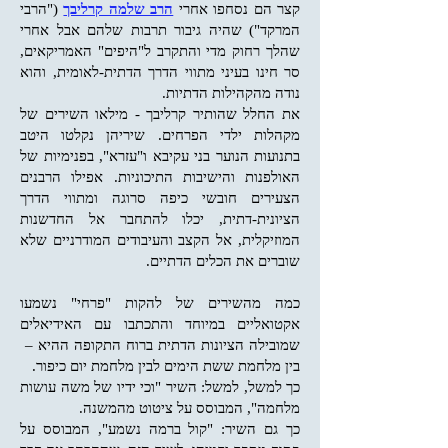
קצר הם נסחפו אחרי
הרב שלמה קרליבך
("הרבי
המרקד") שהיה גיבור תרבות שלהם אבל אחרי
שהלך רחוק מדי והתקרב ל"היפים" האמריקאים,
סר חינו בעיני מתווי הדרך הדתית-לאומית, והוא
נודה מהקהילות הדתיות.
את החלל שהותיר קרליבך - מילאו השירים של
מקהלות ילדי הפרחים. שיריהן נקלטו היטב
בתנועות הנוער בני עקיבא ו"עזרא", בפנימיות של
האולפנות והישיבות התיכוניות. אפילו הרבנים
הצעירים חובשי כיפה סרוגה ומתווי הדרך
הציונית-דתית, יכלו להתחבר אל החדשנות
המוזיקלית, אל הקצב והעיבודים המודרניים שלא
שוברים את הכלים הדתיים.
כמה מהשירים של להקות "פרחי" נשמעו
אקטואליים במיוחד והתכתבו עם האידיאלים
שמובילה הציונות הדתית ברוח התקופה ההיא –
בין מלחמת ששת הימים לבין מלחמת יום כיפור.
כך למשל, למשל: השיר "וכי ידיו של משה עושות
מלחמה", המבוסס על ציטוט מהמשנה.
כך גם השיר: "קול ברמה נשמע", המבוסס על