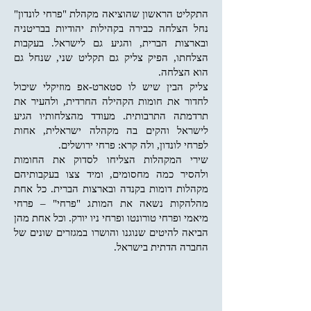
התקליט הראשון שהוציאה מקהלת "פרחי לונדון"
נחל הצלחה כבירה בקהילות יהודיות בבריטניה
ובארצות הברית, והגיע גם לישראל. בעקבות
הצלחתו, הפיק צליק גם תקליט שני, שנחל גם
הוא הצלחה.
צליק הבין שיש לו סטארט-אפ מוזיקלי שיכול
לחדור את חומות הקהילה החרדית, ולהעיר את
תרדמתה התרבותית. מעודד מהצלחותיו הגיע
לישראל והקים בה מקהלה ישראלית, אחות
לפרחי לונדון, ולה קרא: פרחי ירושלים.
שירי המקהלות הצליחו לסדוק את החומות
ולהסיר כמה מחסומים, ומיד צצו בעקבותיהם
מקהלות דומות בקנדה ובארצות הברית. כל אחת
מהלהקות נשאה את המותג "פרחי" – פרחי
מיאמי ופרחי טורונטו ופרחי ניו יורק. וכל אחת מהן
הביאה להיטים שנוגנו והושרו במגזרים שונים של
החברה הדתית בישראל.