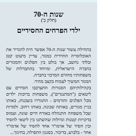
שנות ה-70
(חלק ב')
ילדי הפרחים החסידיים
בתחילת עשור שנות ה-70 אפשר היה להגדיר את
האוכלוסייה החרדית כמגזר, עדיין מיעוט קטן
ובלתי נחשב, אך בולט בין הפלגים והמגזרים
בחברה הישראלית, ומיוחד בהתבדלות של
משפחותיו מהזרם המרכזי בחברה.
המגזר המשיך לצמוח בקצב מהיר.
בקהילותיהם הסגורות התערבבו חסידים עם
ליטאים ("המתנגדים"), משפחות ברוכות ילדים
מכל הפלגים והזרמים - התגוררו בשכנות, באותו
בניין מגורים, באותה שכונה, באותו רחוב. ולמרות
שכל משפחה התנהלה באורח חיים שונה, ועמוס
בדקויות קטנות וגדולות שהשתנו בין ליטאי לחסיד
ובין חסיד של אדמו"ר אחד לחסיד של אדמו"ר
אחר - בלבוש, בדיבור, בסגנון התפילה, בחינוך...