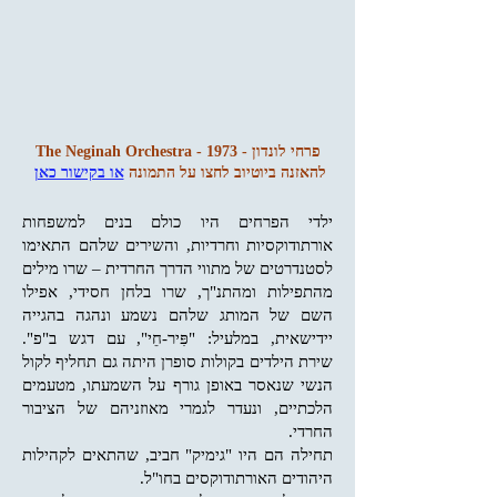
פרחי לונדון - The Neginah Orchestra - 1973
להאזנה ביוטיוב לחצו על התמונה
או בקישור כאן
ילדי הפרחים היו כולם בנים למשפחות
אורתודוקסיות וחרדיות, והשירים שלהם התאימו
לסטנדרטים של מתווי הדרך החרדית – שרו מילים
מהתפילות ומהתנ"ך, שרו בלחן חסידי, אפילו
השם של המותג שלהם נשמע ונהגה בהגייה
יידישאית, במלעיל: "פִּיר-חֵי", עם דגש ב"פ".
שירת הילדים בקולות סופרן היתה גם תחליף לקול
הנשי שנאסר באופן גורף על השמעתו, מטעמים
הלכתיים, ונעדר לגמרי מאוזניהם של הציבור
החרדי.
תחילה הם היו "גימיק" חביב, שהתאים לקהילות
היהודים האורתודוקסים בחו"ל.