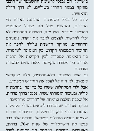
בישראל, הם נכנסו לרשימת ההשמעה של חובבי
מוזיקה במגזר החרדי בשוליים. לא דרך הדלת
הראשית.
קודם כל בגלל השמרנות הטבועה באורח חיי
החרדים, והחשש מכל מה שיכול להתפרש
כחדשני ומודרני. חוץ מזה, בחצרות החסידים לא
יכלו להרשות לעצמם לאבד את יוקרת ניגוניהם
הייחודיים. מוזיקה חדשנית עלולה להפר את
החיבור הסמכותי הקדוש בין המנגינה לאדמו"ר.
בין הנאמנות למסורת לבין הקריצה אל תרבות
אחרת. בין מסורת שקיימת מאות שנים למסורת
מודרנית.
גם אצל הפלגים הלא-חסידים, אלה שנקראו:
ליטאים, לא היה קל לעכל את החידוש המפתיע.
אבל ילדי המקהלות ששרו כל כך יפה, בהרמוניה
קולית ובעיבוד תזמורתי עשיר, נכנסו בדרך צדדית:
אל שכבה הולכת וצומחת של "חרדים מודרניים" –
בעיקר צעירים שהתגוררו ליטאים בשולי הקהילות
הסגורות בבני ברק ובירושלים, ובריכוזים חרדים
שצמחו בערים הגדולות בישראל. חרדים אלה כבר
פגשו את הישראליות של שנות ה-70, ברחוב,
באוטובוס, בעבודה. אוזניהם היו פתוחות לקבל