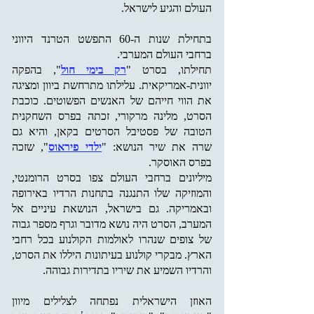
העולם והגיע לישראל.
בתחילת שנות ה-60 התפשט הטרנד היווני
ברחבי העולם המערבי.
תחילתו, בסרט "
רק בימי חול
", בהפקה
יוונית-אמריקאית. עלילתו מתרחשת ביוון ומציגה
את הווי חייהם של האנשים הפשוטים. כוכבת
הסרט, מלינה מרקורי, זכתה בפרס השחקנית
הטובה של פסטיבל הסרטים בקאן, והיא גם
שרה את שיר הנושא: "
ילדי פיראוס
", שזכה
בפרס האוסקר.
מיליונים ברחבי העולם צפו בסרט הרומנטי,
והמוזיקה שלו התנגנה בתחנות הרדיו באירופה
ובאמריקה. גם בישראל, הנושאת עיניים אל
המערב, הסרט היה נושא מדובר וגרף מספר גבוה
של צופים שנהרו לאולמות הקולנוע בכל רחבי
הארץ. מבקרי קולנוע בעיתונות היללו את הסרט,
והרדיו השמיע את שיריו בתדירות גבוהה.
האוזן הישראלית נפתחה לצלילים מיוון