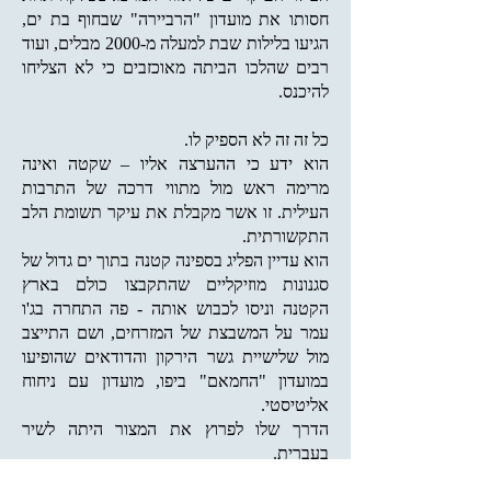
חסותו את מועדון "הרביירה" שבחוף בת ים,
הגיעו בלילות שבת למעלה מ-2000 מבלים, ועוד
רבים שהלכו הביתה מאוכזבים כי לא הצליחו
להיכנס.
כל זה זה לא הספיק לו.
הוא ידע כי ההערצה אליו – שקטה ואינה
מרימה ראש מול מתווי דרכה של התרבות
העילית. זו אשר מקבלת את עיקר תשומת הלב
התקשורתית.
הוא עדיין הפליג בספינה קטנה בתוך ים גדול של
סגנונות מוזיקליים שהתקבצו כולם בארץ
הקטנה וניסו לכבוש אותה - פה התחרה בג'ו
עמר על המשבצת של המזרחים, ושם התייצב
מול שלישיית גשר הירקון והדודאים שהופיעו
במועדון "החמאם" ביפו, מועדון עם ניחוח
אליטיסטי.
הדרך שלו לפרוץ את המצור היתה לשיר
בעברית.