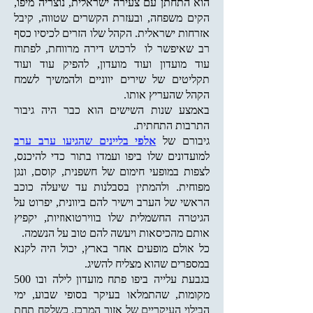
הוא התחתן עם צעירה ישראלית, נוצריה מיפו,
הקים משפחה, ובעזרת הקשרים שטווה, קיבל
אזרחות ישראלית. הקהל שלו הזרים לכיסיו כסף
רב שאיפשר לו לרכוש דירה מרווחת, לפתוח
עוד מועדון ועוד מועדון, להפיק עוד ועוד
תקליטים של שירים יווניים ולהמשיך לשמח
הקהל שהעריץ אותו.
באמצע שנות השישים הוא כבר היה גיבור
התרבות התחתית.
גיבורם של
אלפי בליינים שהגיעו ערב ערב
למועדונים שלו ביפו ועמדו בתור כדי להיכנס,
לצפות במופעי חימום של חשפנית, קוסם, ונגן
מפוחית. ולהמתין בסבלנות עד שיעלה כוכב
הראשי של הערב וישיר להם ביוונית, יפרוט על
הגיטרה החשמלית שלו בווירטואוזיות, יקפיץ
אותם מהכיסאות ויעשה להם טוב על הנשמה.
כל אולם מופעים אחר בארץ, יכול היה לקנא
במספרים שהוא מצליח להשיג.
בגבעת עלייה ביפו פתח מועדון לילה ובו 500
מקומות, שהתמלאו בעיקר בסופי שבוע, ימי
הבילוי העיקריים של אזור המרכז. כשלקח תחת