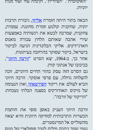
"האקזוטית". "הציורית", וקיבלה עוד ועוד מנות
יווניות.
הבאה בתור היתה הזמרת
אליקי
, גיבורת תרבות
יווניה, שחקנית קולנוע וזמרת מחוננת. עממית,
צחקנית, שמרבה לבטא את רגשותיה באמצעות
שירי אהבה שאותם הלחין עבורה מאנוס
חאדג'ידקיס. אליקי הבלונדינית הגיעה לביקור
בישראל, ביקור שסוקר בהרחבה בעיתונות.
אחר כך, ב-1964, יצא הסרט "
זורבה היווני
",
בכיכובו של אנתוני קווין.
גם הסרט הזה עסק בהווי החיים היווניים, וזכה
להצלחה גדולה, עם פרסי אוסקר. זורבה היווני
הביא לעולם את ריקוד
הסירטאקי
ואת הנעימה
של מיקיס תאודורקיס בסצנה הבלתי נשכחת:
"הריקוד של זורבה".
זורבה היווני העניק באופן סופי את חותמת
הכשרות התרבותית למוזיקה היוונית והיא יצאה
מהשוליים אל המיינסטרים.
נעמי שמר כתבה מילים לשיר פופולארי של מנוס