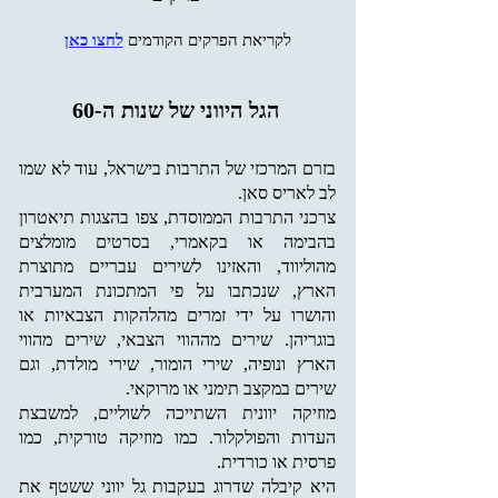
לקריאת הפרקים הקודמים
לחצו כאן
הגל היווני
של שנות ה-60
בזרם המרכזי של התרבות בישראל, עוד לא שמו
לב לאריס סאן.
צרכני התרבות הממוסדת, צפו בהצגות תיאטרון
בהבימה או בקאמרי, בסרטים מומלצים
מהוליווד, והאזינו לשירים עבריים מתוצרת
הארץ, שנכתבו על פי המתכונת המערבית
והושרו על ידי זמרים מהלהקות הצבאיות או
בוגריהן. שירים מההווי הצבאי, שירים מהווי
הארץ ונופיה, שירי הומור, שירי מולדת, וגם
שירים במקצב תימני או מרוקאי.
מוזיקה יוונית השתייכה לשוליים, למשבצת
העדות והפולקלור. כמו מוזיקה טורקית, כמו
פרסית או כורדית.
היא קיבלה שדרוג בעקבות גל יווני ש
שטף את