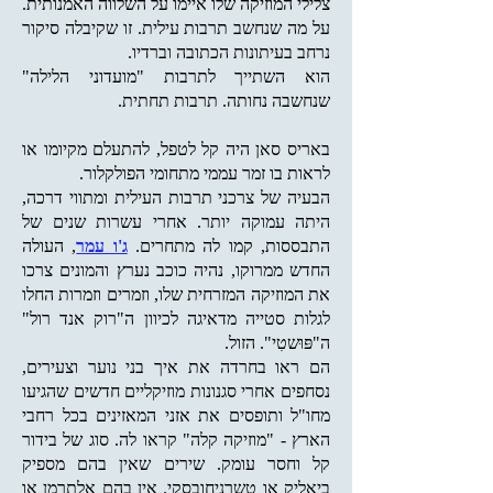
צלילי המוזיקה שלו איימו על השלווה האמנותית.
על מה שנחשב תרבות עילית. זו שקיבלה סיקור
נרחב בעיתונות הכתובה וברדיו.
הוא השתייך לתרבות "מועדוני הלילה"
שנחשבה נחותה. תרבות תחתית.
באריס סאן היה קל לטפל, להתעלם מקיומו או
לראות בו זמר עממי מתחומי הפולקלור.
הבעיה של צרכני תרבות העילית ומתווי דרכה,
היתה עמוקה יותר. אחרי עשרות שנים של
התבססות, קמו לה מתחרים.
ג'ו עמר
, העולה
החדש ממרוקו, נהיה כוכב נערץ והמונים צרכו
את המוזיקה המזרחית שלו, וזמרים וזמרות החלו
לגלות סטייה מדאיגה לכיוון ה"רוק אנד רול"
ה"פּוּשטִי". הזול.
הם ראו בחרדה את איך בני נוער וצעירים,
נסחפים אחרי סגנונות מוזיקליים חדשים שהגיעו
מחו"ל ותופסים את אזני המאזינים בכל רחבי
הארץ - "מוזיקה קלה" קראו לה. סוג של בידור
קל וחסר עומק. שירים שאין בהם מספיק
ביאליק או טשרניחובסקי. אין בהם אלתרמן או