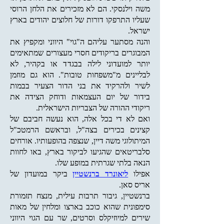
משה וילנסקי. הם לא מזכירים את הלחן הרוסי
שעליו התרפקו דורות של חלוצים יהודים בארץ
ישראל.
והנה מסתער עליהם ה"גוי" היווני ומקפיץ את
המבוגרים בריקודים חסרי מעצורים שמתאימים
יותר למועדוני לילה בבגדד או בקהיר, לא
לבליינים מ"משפחות טובות". הוא גם מוזמן
לשיר ולהרקיד את בני הדור הצעיר בבמות
בידור של יום העצמאות ודוחק הצידה את
ריקודי ההורה של הצבריות הישראלית.
ואם לא די בכל אלה, הוא נעשה חביבם של
קצינים בכירים בצה"ל, ובראשם הרמטכ"ל
המיתולוגי משה דיין, שנצפה בהופעותיו. אורחים
סלבריטאים שהגיעו לביקור בארץ, באו לחוות
הנאה בלתי שגרתית במופע שלו.
אפילו
ליאונרד ברנשטיין
ביקר במועדון של
אריס סאן.
ברנשטיין, גיבור תרבות עילית, מנצח תזמורת
סימפונית שהוא כוכב בארצו ומלחין של מאות
שירים למיוזיקלס וסרטים, שר עם הגוי היווני