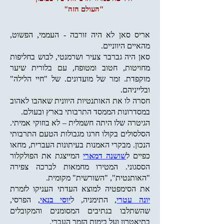
"העולם הזה"
אריס סאן לא היה זורבה - העממי, הפשוט,
מהאיים היווניים.
סאן היה גברבר צעיר ושרמנטי, לבוש בחליפות
מחויטות, חטוב ומטופח, עם בלורית שיער
מוקפדת. זמר של מועדונים. של "חיי הלילה"
ובלייניהם.
חסרה לו את האותנטיות היוונית שאהבו לאהוב
במסדרונות הממסד התרבותי בארץ ובעולם.
הגיטרה שלו היתה חשמלית – לא בוזוקי אמיתי.
הסלסולים בקולו חרגו מגבולות הטעם התרבותי
הנכון. מבקרי האמנות בעיתונות העברית, מחאו
כפיים ל
שושנה דמארי
המייצגת את הפולקלור
הססגוני. המטירו מחמאות לברכה צפירה
"האותנטית", "השורשית" מקומית.
את הסימפטיה למוצא העדתי העניקו לזמרת
יונה עטרי
, התימניה, ל
יוסי בנאי
, הפרסי,
שהשתלבו בנתיבים המסומנים והמקובלים
בתיאטרון ועל בימות הזמר העברי.