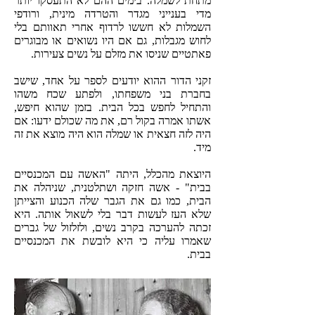
מתחת לשמלה. בימים ההם לא התעסקו יותר
מדי בענייני מגדר והטרדה מינית, ורודפי
השמלות לא חששו לרדוף אחרי תאוותם בלי
לחוש מגבלות, גם אם היו נשואים או מבוגרים
פאתטיים שניסו את מזלם על נשים צעירות.
זקני הדור ההוא יודעים לספר על אחד, שישב
בחברת בני משפחתו, ולפתע שכח משהו
והתחיל לחפש בכל הבית. בזמן שהוא חיפש,
אשתו אמרה בקול רם, את מה שכולם ידעו: אם
היה לזה חצאית או שמלה הוא היה מוצא את זה
מיד.
היוצאת מהכלל, היתה "האשה עם המכנסיים
בבית" - אשה חזקה ושתלטנית, שניהלה את
הבית, כמו גם את הגבר שלה הכנוע והצייתן
שלא העז לעשות דבר בלי לשאול אותה. היא
זכתה להערכה בקרב נשים, ולזלזול של גברים
שאמרו עליה כי היא לובשת את המכנסיים
בבית.