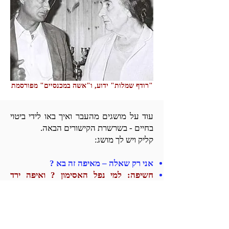
"רודף שמלות" ידוע, ו"אשה במכנסיים" מפורסמת
עוד על מושגים מהעבר ואיך באו לידי ביטוי
בחיים - בשרשרת הקישורים הבאה.
קליק ויש לך מושג:
אני רק שאלה – מאיפה זה בא ?
חשיפה: למי נפל האסימון ? ואיפה ירד
האסימון ?
תקליט שבור ומעצבן
הבוהמה ואנשי צמרת סלבריטאים
המונה דופק והכסף זורם