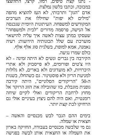
- נתנו קצת טיפים, רמזו, קרצו, התלוצצו
במבוכה, וכתבו בלשון נמלצת.
אדם "הגון" ותרבותי, לא העז להוציא מהפה
"מילים לא יפות" שחיללו את הערכים
המקודשים למשפחה. העיתונות היומית שנכנסה
אל הנישה, פרסמה מדורים "לבית ולמשפחה"
שעסקו במתן עצות לאשה איך עליה להישאר
מוערכת עם שלל תכונותיה הידועות: רעיה
נאמנה, אמא למופת, בשלנית סוג אלף אלף.
כולם שמרו נגיעה.
הקירבה בין גברים ונשים לא היתה זמינה - לא
היו צ'טים ופורומים, לא פייסבוק ולא אתרי
היכרויות, לא מועדונים ולא בארים, לא גלולות
למניעת הריון ולא פוסטינור. גם כשהחלו, בשנות
ה-50 "הריקודים הסלוניים", היתה קירבה
גופנית מוגבלת, כזו שהובילה את הזוג הרוקד אל
מחוץ לרחבת הריקודים ואולי לקיים שיחה
רומנטית, ואם היה להם ניצוץ בעיניים אולי גם
הרחיקו לכת קצת יותר.
בימים ההם הגבר לבש מכנסיים והאשה –
חצאית או שמלה.
גם מי שלבשה מכנסיים בעבודה, החזיקה בארון
את השמלה או החצאית אותן לבשה בפגישה