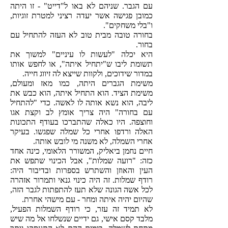
עם הגבר. שניהם לא באו ל"דייט" - זו היתה
כמובן פגישה אשר יעדה רציני למטרת זוגיות,
ו"בלי משחקים".
בחורה טובה מבית טוב לא העזה להתחיל עם
בחור.
היא יכלה "לעשות לו עיניים" למשוך את
תשומת ליבו ש"יתחיל איתה", או לחפש אותו
במדור שידוכים, ולקוות שייצא לה זיווג חייה.
משימת הגברים היתה, כמו מאז ומעולם,
משימת הציד. הוא התחיל איתה, הוא כבש את
ליבה, הוא נשא אותה לו לאשה.
כדי "להתחיל
עם בחורה" היה צריך אומץ לב וקצת אגו
וחוצפה. היו כאלה שהתברכו בעודף התכונות
האלה ורדפו אחרי כל שמלה שפגשו. בעיקר
אחרי השמלה, לא משנה מי לובש אותה.
חיים נחמן ביאליק, המשורר הלאומי, כינה אחד
כזה: "רועה שמלות", אבל הכינוי שתפש את
העין והאוזן והשתרש בספרות ובדיבור היה:
רודף שמלות.
זה היה כינוי גנאי ותמרור אזהרה
לכל אשה הגונה שלא תעז להתפתות לגבר הזה,
שהיום יהיה איתה ומחר - עם מישהי אחרת.
לא תמיד זה עזר, כי רודף השמלות הפעיל,
מלבד קסם אישי, גם ידיים שנשלחו אל מה שיש