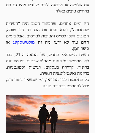
עם שלושה או ארבעה ילדים שיגדלו ויהיו גם הם
בחורים טובים כאלה.
היו ימים אחרים, שהבחור הטוב היה "העידית
שבחבורה", והוא מצא את הבחורה הכי טובה,
הטובים הלכו לטייס והטובות לטייסים. אבל בימים
ההם עוד לא ידעו מה זה
מולטיטסקינג
או
סוּפֶּר-ווּמֶן.
השיח הישראלי החדש, של המאה ה-21, כבר
לא מתפשר על פחות מהטוֹפּ שבטוֹפּ. יש מצוּיָנוּת
בחינוך, קריירה בעסקים, רגישות וספונטניות,
כריזמה ואינטיליגנציה רגשית.
כל החלומות כבר המריאו, ומי שנשאר בחור טוב,
יכול להסתפק בבחורה טובה.