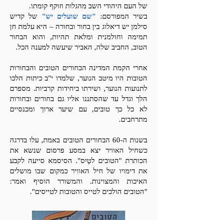
של העם היהודי השב מהגלות וזוקף קומתו.
בשיר המפורסם:
"שם שועלים יש"
של קדיש
סילמן יש דיאלוג בין בחור ובחורה – היא עלמת חן
תמימה וחולמנית ומלאת תהיות, והוא הבחור
הטוב, החביב שלה, האביר שיעשה למענה הכל.
אחרי הקמת המדינה הבחורים הטובים והבחורות
הטובות היו מיטב הנוער, שלמדו י"ב כיתות הלכו
לתנועות הנוער, ושירתו ביחידות קרביות. מספרם
הלך וגדל עד שהסתננו אליו גם בחורים ובחורות
לא כל כך טובים, עם שיער ארוך ומכנסיים
מתרחבים.
בשנות ה-60 הבחורים הטובים באמת, עלו בדרגה
כשחיל האוויר יצא במסע פרסום שנשא את
הכותרת "הטובים לטָיִס". הסיסמא סייעה לקבע
את דימויו של חיל האוויר כמקום שבו מושלים
האיכות והמצוינות. והמשורר הוסיף ואמר:
"הטובים הולכים לטייס והטובות לטייסים".