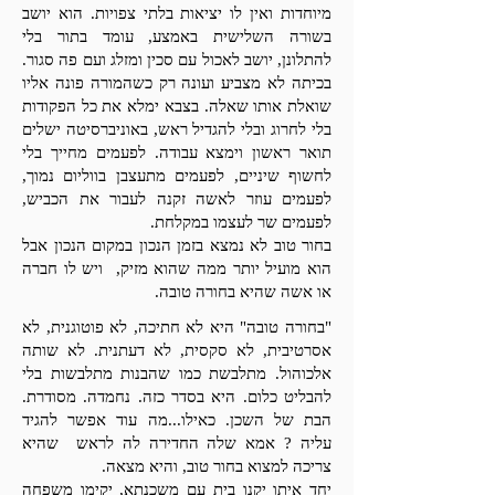
מיוחדות ואין לו יציאות בלתי צפויות. הוא יושב
בשורה השלישית באמצע, עומד בתור בלי
להתלונן, יושב לאכול עם סכין ומזלג ועם פה סגור.
בכיתה לא מצביע ועונה רק כשהמורה פונה אליו
שואלת אותו שאלה. בצבא ימלא את כל הפקודות
בלי לחרוג ובלי להגדיל ראש, באוניברסיטה ישלים
תואר ראשון וימצא עבודה.
לפעמים מחייך בלי
לחשוף שיניים, לפעמים מתעצבן בווליום נמוך,
לפעמים עוזר לאשה זקנה לעבור את הכביש,
לפעמים שר לעצמו במקלחת.
בחור טוב לא נמצא בזמן הנכון במקום הנכון אבל
הוא מועיל יותר ממה שהוא מזיק, ויש לו חברה
או אשה שהיא בחורה טובה.
"בחורה טובה" היא לא חתיכה, לא פוטוגנית, לא
אסרטיבית, לא סקסית, לא דעתנית. לא שותה
אלכוהול. מתלבשת כמו שהבנות מתלבשות בלי
להבליט כלום. היא בסדר כזה. נחמדה. מסודרת.
הבת של השכן. כאילו...מה עוד אפשר להגיד
עליה ? אמא שלה החדירה לה לראש שהיא
צריכה למצוא בחור טוב, והיא מצאה.
יחד איתו יקנו בית עם משכנתא, יקימו משפחה