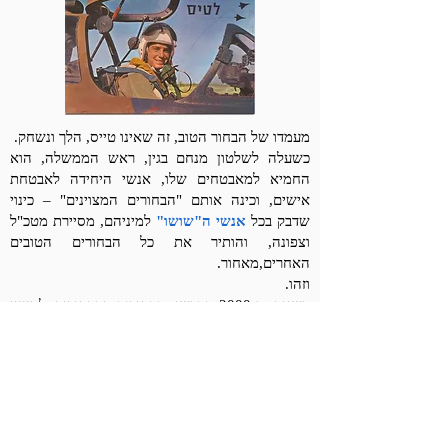
מעמדו של הבחור הטוב, זה שאינו טייס, הלך ונשחק.
כשעלה לשלטון מנחם בגין, ראש הממשלה, הוא
החמיא למאבטחים שלו, אנשי היחידה לאבטחת
אישים, וכינה אותם "הבחורים המצוינים" – כינוי
שדבק בכל
אנשי ה"שושו"
למיניהם, מסיירת מטכ"ל
וצפונה, והותיר את כל הבחורים הטובים
האחרים,מאחור.
וזהו.
בשנות ה-2000 נדרשו הבחורים והבחורות להשיג
תואר אקדמי, לשרת שירות משמעותי בצבא, לטפח
את המראה שלהם, להתלבש לפי צו האופנה, להיות
"מלח הארץ".
ומי שלא – נשאר בחור טוב או בחורה טובה.