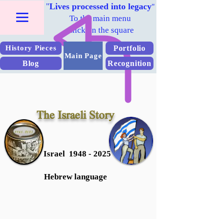
"
Lives processed into legacy
"
To the main menu
Click on the square
Portfolio
History Pieces
Main Page
Blog
Recognition
The Israeli Story
Israel 1948 - 2025
Hebrew language