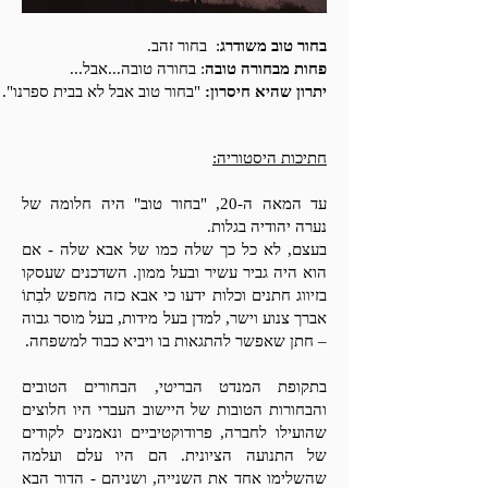
בחור טוב משודרג
: בחור זהב.
פחות מבחורה טובה
: בחורה טובה...אבל...
יתרון שהיא חיסרון:
"בחור טוב אבל לא בבית ספרנו".
חתיכות היסטוריה:
עד המאה ה-20, "בחור טוב" היה חלומה של
נערה יהודיה בגלות.
בעצם, לא כל כך שלה כמו של אבא שלה - אם
הוא היה גביר עשיר ובעל ממון. השדכנים שעסקו
בזיווג חתנים וכלות ידעו כי אבא כזה מחפש לבִתוֹ
אברך צנוע וישר, למדן בעל מידות, בעל מוסר גבוה
– חתן שאפשר להתגאות בו ויביא כבוד למשפחה.
בתקופת המנדט הבריטי, הבחורים הטובים
והבחורות הטובות של היישוב העברי היו חלוצים
שהועילו לחברה, פרודוקטיביים ונאמנים לקודים
של התנועה הציונית. הם היו עלם ועלמה
שהשלימו אחד את השנייה, ושניהם - הדור הבא