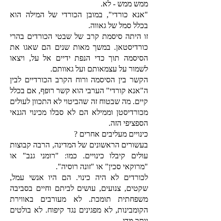
ממש ממש - לא.
"אנא כורדי", במובן הכורדי של המילה הוא
בכלל סמל של גאווה.
זו היתה סיסמת קרב של שבטי הכורדים בהרי
כורדיסטאן. במשך מאות שנים הם שאגו את
הסיסמה תוך כדי הנפת ידיים אל על, ויצאו
לשמור על עצמאותם ועל גאוותם.
הקשר בין הסיסמה ורוח הקרב הכורדיים לבין
ה"אנא קורדי" הערבי הוא קשר רופף, אם בכלל
קיים. מה שבטוח זה שהביטוי לא התכוון לעולים
מכורדיסטן וממילא הם לא סבלו מכינוי הגנאי
הספציפי הזה.
כינויים מעליבים אחרים ?
בעשורים הראשונים של המדינה, הרבה קבוצות
עולים קיבלו כינויים. כמו: "רומני גנב" או
"מרוקאי סכין" או "זונה רוסיה".
לכורדים לא היה כינוי. הם היו אנשי עמל,
שקטים, צנועים, עושים לביתם וחיים בסביבה
משפחתית תומכת. לא מעורבים באווירת
הקומבינות, לא מפגינים נגד קיפוח. לא בולטים
יותר מדי.