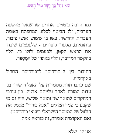
הוּא זַחַל כָּךְ יָשָׁר מוּל הָאֵשׁ.
כמו הרבה ביטויים אחרים שהושאלו מהשפה
הערבית, זלג הביטוי לסלנג המתפתח באומה
העברית החדשה. עשו בו שימוש אנשי ציבור,
עיתונאים, מספרי סיפורים - שלפעמים שיבחו
את הראש הקטן, ולפעמים זלזלו בו. תלוי
בהקשר המדובר, ותלוי באופיו של המְסָפֶּר.
החיבור בין ה"קורדים" ל"כורדים" התחיל
באקדמיה.
שם כתבו תזות מלומדות על האפליה שחוו בני
עדות המזרח לאחר עלייתם ארצה. בין עורכי
המחקרים לתואר שני ותואר שלישי, היה גם מי
שקבע כי צמד המילים "אנא כורדי" מסמל את
הזלזול של הממסד הישראלי ביוצאי כורדיסטן.
ואם האקדמיה אומרת, זה כנראה אמת.
אז זהו...שלא.