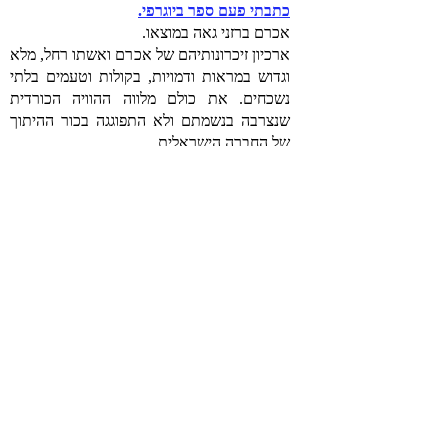
כתבתי פעם ספר ביוגרפי.
אכרם ברזני גאה במוצאו.
ארכיון זיכרונותיהם של אכרם ואשתו רחל, מלא
וגדוש במראות ודמויות, בקולות וטעמים בלתי
נשכחים. את כולם מלווה ההוויה הכורדית
שנצרבה בנשמתם ולא התפוגגה בכור ההיתוך
של החברה הישראלית.
"אני כורדי", נהג אכרם לומר לבני משפחתו,
לחבריו, לכל מי שבא עימו במגע, ונשא בגאון
את הביטוי שנולד בהרי כורדיסטן.
"אני הוא הכורדי שהגלה מלך אשור את אבותי"
– כך כתב אכרם, כשהחל את מסעו על ציר
הזמן ההיסטורי של חייו.