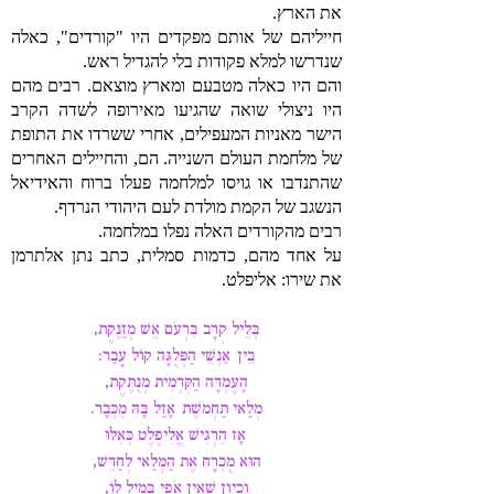
את הארץ.
חייליהם של אותם מפקדים היו "קורדים", כאלה
שנדרשו למלא פקודות בלי להגדיל ראש.
והם היו כאלה מטבעם ומארץ מוצאם. רבים מהם
היו ניצולי שואה שהגיעו מאירופה לשדה הקרב
הישר מאניות המעפילים, אחרי ששרדו את התופת
של מלחמת העולם השנייה. הם, והחיילים האחרים
שהתנדבו או גויסו למלחמה פעלו ברוח והאידיאל
הנשגב של הקמת מולדת לעם היהודי הנרדף.
רבים מהקורדים האלה נפלו במלחמה.
על אחד מהם, כדמות סמלית, כתב נתן אלתרמן
את שירו: אליפלט.
בְּלֵיל קְרָב בִּרְעֹם אֵשׁ מְזַנֶּקֶת,
בֵּין אַנְשֵׁי הַפְּלֻגָּה קוֹל עָבַר:
הָעֶמְדָּה הַקִּדְמִית מְנֻתֶּקֶת,
מְלַאי תַּחְמֹשֶׁת אָזַל בָּהּ מִכְּבָר.
אָז הִרְגִּישׁ אֱלִיפֶלֶט כְּאִלּוּ
הוּא מֻכְרָח אֶת הַמְּלַאי לְחַדֵּשׁ,
וְכֵיוָן שֶׁאֵין אֹפִי בְּמִיל לוֹ,