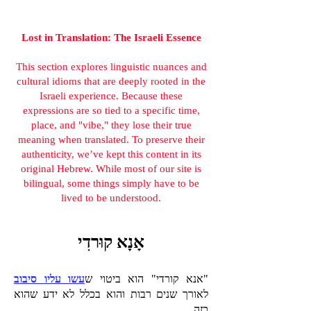
Lost in Translation: The Israeli Essence
This section explores linguistic nuances and
cultural idioms that are deeply rooted in the
Israeli experience. Because these
expressions are so tied to a specific time,
place, and "vibe," they lose their true
meaning when translated. To preserve their
authenticity, we’ve kept this content in its
original Hebrew. While most of our site is
bilingual, some things simply have to be
lived to be understood.
אָנָא קוּרדִי
"אנא קורדי" הוא ביטוי ש
עשו עליו סיבוב
לאורך שנים רבות והוא בכלל לא ידע שהוא
כזה.