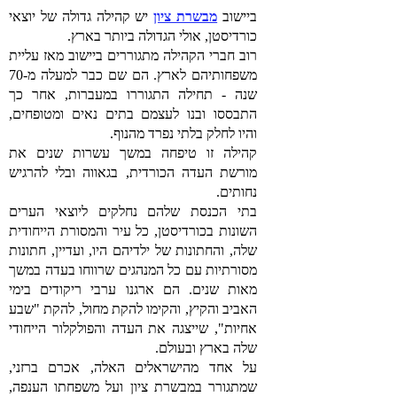
ביישוב
מבשרת ציון
יש קהילה גדולה של יוצאי
כורדיסטן, אולי הגדולה ביותר בארץ.
רוב חברי הקהילה מתגוררים ביישוב מאז עליית
משפחותיהם לארץ. הם שם כבר למעלה מ-70
שנה - תחילה התגוררו במעברות, אחר כך
התבססו ובנו לעצמם בתים נאים ומטופחים,
והיו לחלק בלתי נפרד מהנוף.
קהילה זו טיפחה במשך עשרות שנים את
מורשת העדה הכורדית, בגאווה ובלי להרגיש
נחותים.
בתי הכנסת שלהם נחלקים ליוצאי הערים
השונות בכורדיסטן, כל עיר והמסורת הייחודית
שלה, והחתונות של ילדיהם היו, ועדיין, חתונות
מסורתיות עם כל המנהגים שרווחו בעדה במשך
מאות שנים. הם ארגנו ערבי ריקודים בימי
האביב והקיץ, והקימו להקת מחול, להקת "שבע
אחיות", שייצגה את העדה והפולקלור הייחודי
שלה בארץ ובעולם.
על אחד מהישראלים האלה, אכרם ברזני,
שמתגורר במבשרת ציון ועל משפחתו הענפה,