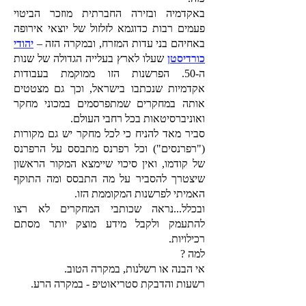
באקדמיה ובזירה החברתית מוזכר הביטוי
פעמים רבות כדוגמא לזלזול של יוצאי אירופה
באחיהם בני עדות המזרח, ובמקרה הזה –
יהודי
כורדיסטן
שעלו לארץ בעלייה הגדולה של שנות
ה-50. הפרשנות הזו ממוקמת בעבודות
אקדמיות שנכתבו בישראל, וכך גם מצטטים
אותה במחקרים שמתפרסמים במכוני מחקר
ואוניברסיטאות בכל רחבי העולם.
סביר מאד להניח כי לכל מחקר יש גם מקורות
("רפרנסים") וכל רפרנס מתבסס על הרפרנס
של קודמו, ואין סיכוי שיימצא המקור הראשון
שיצטרך להסביר על מה התבסס ומה התוקף
האמיתי לפרשנות המקוממת הזו.
ובכלל...נראה שכותבי המחקרים לא רצו
להתעמק ולקבל מידע מוצק יותר מסתם
רכילויות.
למה ?
אי הבנה או רשלנות, במקרה הטוב.
רשעות והדבקת סטריאוטיפ - במקרה הרע.