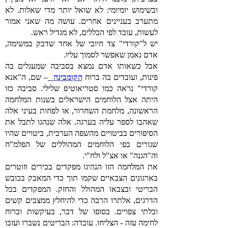
ובשימוש יומיומי: לא שואל יותר מדי שאלות. לא
מתערב בעניינים אחרים. עושה מה שאני אמור
לעשות, עובד לפי הכללים, לא מגדיל ראש.
יש ל"קורדי" צד חיובי של אחד שדבק במשימה,
אדם נאמן שאפשר לסמוך עליו.
אבל כשאותו אדם נמצא בסביבה שמעגלים בה
פינות, ועובדים בה ברוח
הקומבינה
– שם, ה"אנא
קורדי" נראה כמו סטריאוטיפ שלילי. סביבה כזו
היתה אצל הלוחמים הישראלים בשנות המלחמה
הראשונה, מלחמת השחרור, או לפחות בעיני אלה
שאהבו לספר עליה בערגה. אלה שנהגו לתבל את
הסיפורים בביטויים מהשפה הערבית, ביטויים שהיו
שגורים בפי הלוחמים המהוללים של הפלמ"ח
וה"הגנה" או אצ"ל ולח"י.
את המלחמה הזו הנהיגו מפקדים בכירים וזוטרים
בארגונים הצבאיים שקמו תוך כדי המאבק בכובש
הבריטי ובצבאו המהולל והחזק. המפקדים בכל
הדרגים, אלתרו הרבה כדי להיחלץ ממצבים קשים
ובלתי צפויים. בסופו של דבר, בעיקשות וברוח
לחימה עזה - הצליחו. עובדה: הבריטים נשברו ועזבו