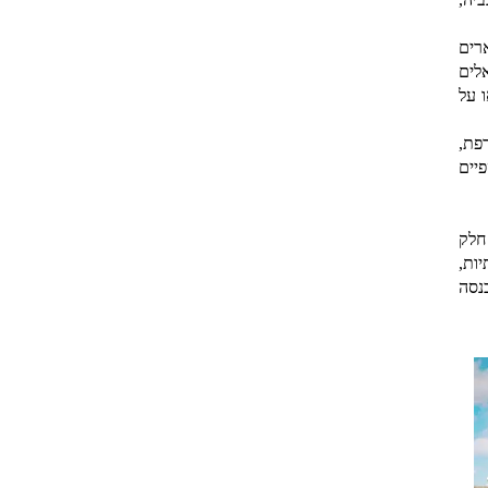
רים
לים
 על
פת,
יים
חלק
ות,
נסה