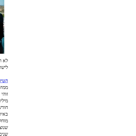
לא ר
לישרא
הטיו
ממוש
זוהי
מילי
חודש
באיר
מוחל
שנים