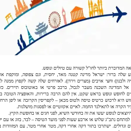
אה המדוברת ביותר לחו"ל קשורה עם טיולים ונופש.
ע שלה ברור: ישראל מדינה קטנה מאד, יחסית, וגם צפופה, ומוקפת אוי
יה ולבנון) וחצי אויבים (מצרים וירדן). לאזרחים שלה קשה לקפוץ ממנה לג
אל המדינה השכנה מעבר לגבול, ברכב פרטי או באוטובוס תיירים. כ
ים לחופש ונופש בראש שקט, אין להם הרבה ברירות, והאופציה הטובה בי
וש היא לרכוש כרטיס טיסה ולטוס מכאן – לקפריסין הקרובה או ליפן הרחו
יר הקרה או לתאילנד החמה. לאיים אקזוטיים או לפסגות מושלגות.
היוצאים לנופש יעשו את זה בחודשי השיא, לפני חגים או בחופשת הקיץ.
ו למתחם נתב"ג שלוש או ארבע שעות לפני מועד הטיסה – לבד, בזוג או עם יל
ם וגדולים. ישתרכו בתור דקה אחרי דקה, מטר אחרי מטר, עם המזוודות ב