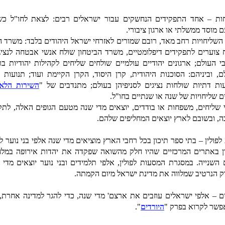
ות – אחד התפקידים הנחשקים עבור ישראלים רבים: לצאת לחו"ל כש
 מוסד ממשלתי או ארגון ציבורי.
ן השליחויות רחב מאד, רובם שמורים לאזרחי ישראל היהודים בלבד: משרד ה
 צוערים לתפקידים דיפלומטיים, משרד הביטחון שולח אנשי אבטחה לנציגו
י העולם; ארגונים יהודיים עולמיים שולחים שליחים לקהילות יהודיות בר
ם, וביניהם: הסוכנות היהודית, קרן היסוד, הקרן הקיימת ועוד; תנועות נ
עות דתיות שולחות נציגים לסניפיהן בעולם; מתנדבים של "
השירות הלאו
ם שליחויות של שנה או שנתיים בחו"ל.
 שליחים, משפחות או בודדים, יוצאים מדי שנה מטעם הגופים האלה, לתק
ה, ובשובם לארץ יוצאים המחליפים שלהם.
לפולין – בתי ספר תיכון בכל רחבי הארץ מוציאים מדי שנה אלפי בני נוער לס
ון באתרים המרכזיים שהיו חלק מהשואה שפקדה את יהדות אירופה במל
 השנייה. במסגרת המסעות לפולין, אלפי תלמידים ובני נוער יוצאים מדי 
וק הנרטיב שמלווה את מדינת ישראל מיום הקמתה.
ים – אלפי ישראלים עוזבים את ארצם' מדי שנה, כדי להגר למדינה אחרת, 
פשר לקרוא בפרק "
היורדים
".