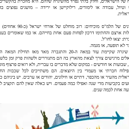
 של הישראלים, וחלק בלתי נפרד מהשיגרה שלהם. היא מוזכרת בהקשרים
 וטיול, עבודה או לימודים, רילוקיישן או ירידה – מושגים נפוצים בהו
אלית.
הנתונים של הלמ"ס מוכיחים: רוב מוחלט של אזרחי ישרא
לות ארצם והחתימו דרכון לפחות פעם אחת בחייהם. או כמו שאומרים בעב
ת: יצאו לחו"ל.
בר לא תופעה, או מגמה.
לים מרגישים צורך לצאת מהארץ בה הם מתגוררים ולשהות פרק זמן כלשה
, שבועות או חודשים - במקום שלא מדברים בו עברית, ולא רואים פרצוף מוכ
פילוח חברתי או מעמדי בין היוצאים. הם משתייכים לכל שכבות הח
אלית מהעיר או מהכפר, דתיים או חילונים, יהודים או ערבים. יש ביניהם כ
עים בקביעות מדי שנה ואפילו כמה פעמים. ויש כאלה שאין להם תקציב לי
עה אחת לכמה שנים.