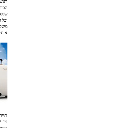
רעש 
הכיר
שגלג
וכל ז
משקל
ארצם
תייר
מי ש
המונ