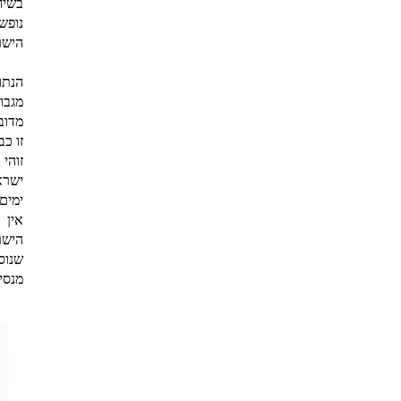
בשיח
נופש
הישר
מגבו
מדובר
זו כ
ישרא
ימים
אין 
הישר
שנוס
מנסי