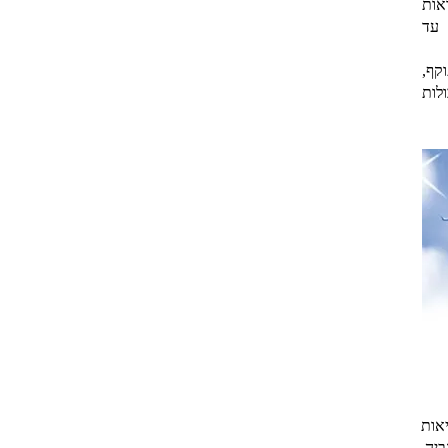
אות
 עד
וקף,
לות
אות
יה,