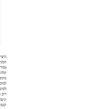
היצי
המני
(סור
קלה 
נזקק
למימ
לסיב
רוב 
יגיע
קטני