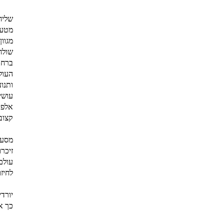
שליח
מטעם
מגוו
שולח
ברחב
העול
ותנו
עושי
אלפי
קצוב
מסע 
זיכר
עולם
לחיז
יורד
כך א