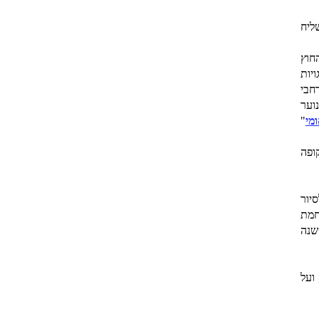
ליח
חוץ
יות
חבי
וער
מי
"
ופה
יור
חמת
שנה
ועל