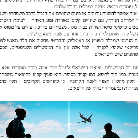
, עומדים בראש טבלת המבלים בחו"ל שלהם.
איך אפשר להשוות נורווגים או פינים שחוצים את הגבול ברכב משפחתי ונשא
 המרחב הנורדי, עם שינויים קלים באווירה ומזג האוויר – לעומת הישרא
שים כרטיסי טיסה ושהות בבתי מלון, מצטיידים בדרכון ועולים על מטוס או
 שלוקחת אותם למרחב תרבותי אחר עם שפה ומנהגים שונים.
ם הגרמני שמבלה בשוויץ או באיטליה, והבריטי שחוצה את הלה-מאנש לצר
ריקאי שקופץ לקנדה – לכל אלה אין את המכשולים הלוגיסטיים, הכספ
טחוניים שיש לישראלים.
ות כל המכשולים, יציאת הישראלי לחו"ל כבר אינה בגדר מותרות אלא 
גרה. כמו תור לרופא, כמו קנייה בסופר. היא סעיף קבוע בהוצאות משפחתי
 חלק מהלו"ז הצפוי לשנה הקרובה, או לחודשים הקרובים - תלוי בהכ
חתית ובמעמד החברתי של היוצאים.