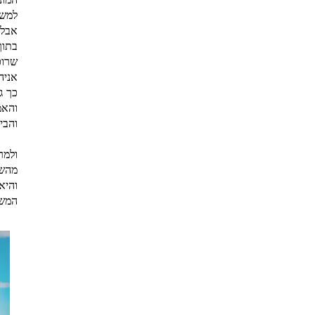
למשל
אבל 
בתוך
שרוכ
אניה
כך ג
והאמ
והבי
ולמר
מהשי
והיא
המשפ