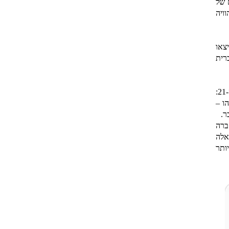
 של
ויה
ל (כ-90 אחוזים) יצאו
רית
זוהי שיגרה שקיימת עוד במאה ה-20 והתגברה מאד מאז תחילת המאה ה-21:
ו –
ר.
ברה
אלה
ותר