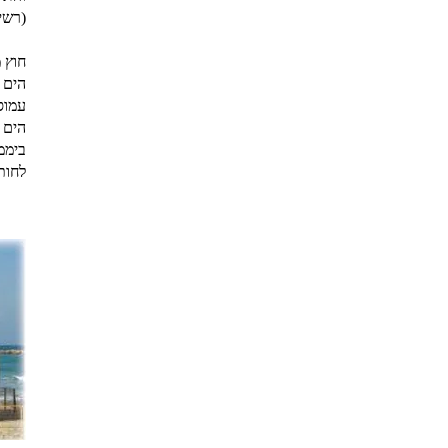
(רשי
חוץ 
הים 
עמוסה
הים 
ביממ
לחות