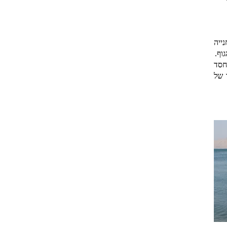
ייה
וף.
חסד
 של