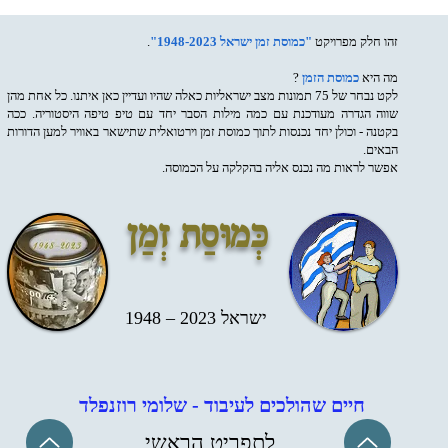
זהו חלק מפרויקט
"כמוסת זמן ישראל 1948-2023"
.
מה היא
כמוסת הזמן
?
לקט נבחר של 75 תמונות מצב ישראליות כאלה שהיו ועדיין כאן איתנו. כל אחת מהן
שווה הגדרה מעודכנת עם כמה מילות הסבר יחד עם טיפ טיפה היסטוריה. ככה
בקטנה - וכולן יחד נכנסות לתוך כמוסת זמן וירטואלית שתישאר באוויר למען הדורות
הבאים.
אפשר לראות מה נכנס אליה בהקלקה על הכמוסה.
כְּמוּסַת זְמַן
ישראל 2023 – 1948
חיים שהולכים לעיבוד - שלומי רוזנפלד
לתפריט הראשי