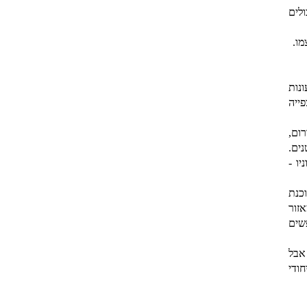
לים
מו.
נות
ייה
ום,
 קטנים.
ו -
כנת
זור
שים
אבל
ודי