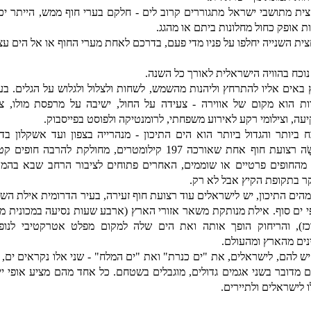
ית מתושבי ישראל מתגוררים קרוב לים - חלקם בערי חוף ממש, הייתר יכו
ת אופק כחול מחלונות ביתם או מהגג.
ית השנייה יחלפו על פניו מדי פעם, בדרכם לאחת מערי החוף או אל הים עצ
נוכח בהוויה הישראלית לאורך כל השנה.
 באים אליו להתרחץ וליהנות מהשמש, לשחות ולצלול ולגלוש על הגלים. בעו
ת הוא מקום של אווירה - צעידה על החול, ישיבה על מרפסת מולו, צפ
עה, וצילומי רקע לאירוע משפחתי, לרומנטיקה ולפוסט בפייסבוק.
ח ביותר והגדול ביותר הוא הים התיכון - מנהרייה בצפון ועד אשקלון בדר
פּרוּשָֹה רצועת חוף אחת שאורכה 197 קילומטרים, מחולקת להרבה חופים
מהחופים פרטיים או שוממים, האחרים פתוחים לציבור הרחב שבא בהמוני
ר בתקופת הקיץ אבל לא רק.
מהים התיכון, יש לישראלים עוד רצועת חוף זעירה, בעיר הדרומית אילת השו
י ים סוף. אילת מנותקת משאר אזורי הארץ (ארבע שעות נסיעה במכונית מא
ז), והריחוק הופך אותה ואת הים שלה למקום מפלט אטרקטיבי לנופ
ינים מהארץ ומהעולם.
יש להם, לישראלים, את "ים כנרת" ואת "ים המלח" - שני אלו נקראים ים, 
 מדובר בשני אגמים גדולים, מוגבלים בשטחם. כל אחד מהם מציע אופי ייח
 לישראלים ולתיירים.