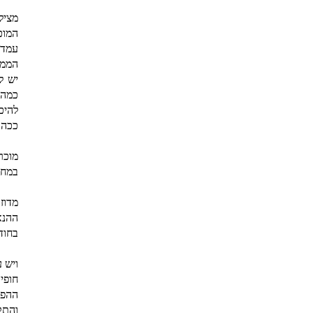
מציל
המוכ
עמדה
הממל
יש ל
כמה 
להיכ
ככה 
מוכר
במחי
מדוז
בחוד
ויש 
חופי
ההפר
והתק