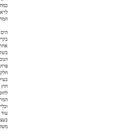
כמחצ
לראו
המחצ
הים 
בקיץ
אחרו
בשקי
הנוכ
חלק 
בעיק
חוץ 
לחופ
המרכ
ובלי
עוד 
בעצם
משלו