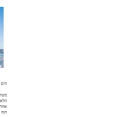
הים 
מטקו
הלאו
אחד 
חוף 