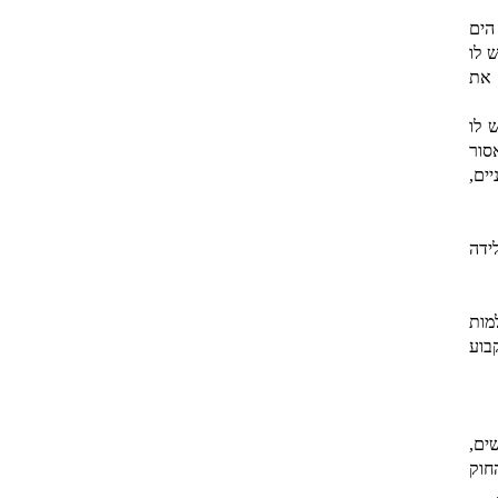
הים
 לו
 את
 לו
סור
ים,
ידה
מות
 והיו למטרד קבוע
ים,
חוק