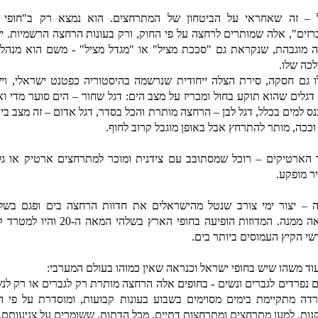
 – זה שאחראי על הביטחון של המתרחצים. הוא נמצא רק ב"חופי 
רזים", אלה שמותרים לרחצה על פי החוק, ורק בעונות הרחצה הרשמיות. יש
 מוגבהת, שנקראת גם "סככת מציל" או "מגדל מציל" - משם הוא מנהל
כה שלו.
ו גם חסקה, סירת הצלה ייחודית שנרשמה בהיסטוריה כפטנט ישראלי, ויש
דגלים שהוא תוקע בחול ומכריז על מצב הים: דגל שחור – הים סוער מדי וא
נס למים בכלל, דגל לבן – הרחצה מותרת והכל בסדר, דגל אדום – זה מצב ביני
וככה, מותר להתרחץ אבל באופן מוגבל קרוב לחוף.
 הארטיקים – רוכל שמסתובב עם צידנית ומוכר למתרחצים ארטיק או גל
ר מופקע.
ה – יצור ימי צורב שנטל מהישראלים את חדוות הרחצה בים ופגם בשל
ההנאה ממנה. המדוזות הופיעה בחופי הארץ בשלהי המאה ה-20
שי הקיץ העמוסים ביותר בים.
עוד משהו שיש בחופי ישראל וכנראה שאין כמוהו בעולם המערבי:
ם נפרדים לגברים ונשים - בחופים אלה הרחצה מותרת רק לגברים או רק לנש
דה מתקיימת בימים מסוימים בשבוע בעונות קבועות, ומוסדרת על פי ה
נות, למען מתרחצים ומתרחצות דתיים, מכל הדתות, ששומרים על צניעותם.