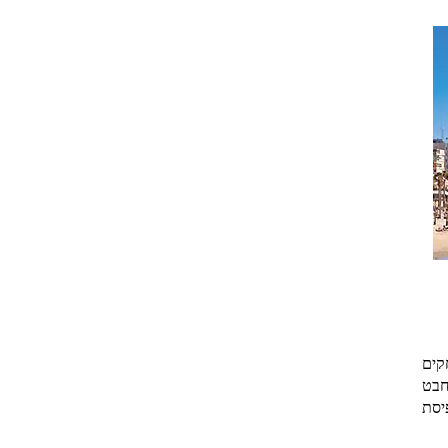
קים
חבט
יסת