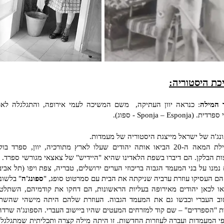
כת היסטוריה:
 המילה
: כנראה יוון העתיקה, משם המשיכה לעמי אירופה, והתגלגלה לאר
. (Sponja – Esponja - ספוג).
נג'ה של ישראל מייצגת היסטוריה של מעמדות.
בתחילת המאה ה-20 הביאו אותה יהודים שעלו לארץ מתורכיה, יוון, ספרד בו
ות הבלקן. הם דיברו בשפת הלאדינו שהיא "היידיש" של צאצאי מגורשי ספרד. 
נמנו על בני המעמד הגבוה בריכוזי הערים ירושלים, טבריה, צפת ויפו (תל אבי
 הם העסיקו עוזרת ערביה שניקתה את הבית עם סמרטוט סופג, "
ספונג'ה
" בלשונ
או
לכאן יהודים מאירופה בעליות הראשונות, הם דחקו את קודמיהם, השתלטו
וב העברי וכבשו גם את המעמד הגבוה. העוזרת שלהם היתה מישהי שהשתי
ת "הספרדים" – שם קוד
למזרחים המעטים שהיו ביישוב העברי. הספונג'ה שרד
פי המעמדות ועברה לעוזרות
החדשות. זו היתה מילה קצרה ותכליתית שמתגלגלת