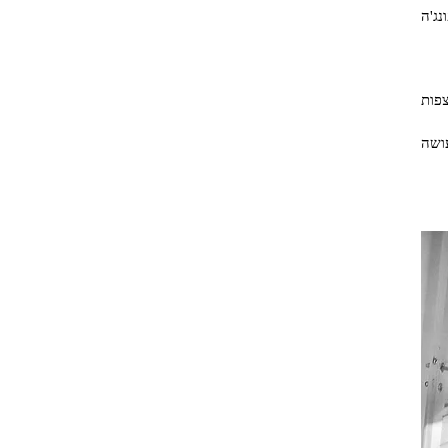
נג'ה
פות
ושה