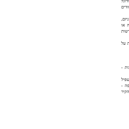
דוגל
דים
יזם,
 או
שות
 על
סיבות -
פיל
ה -
קיר