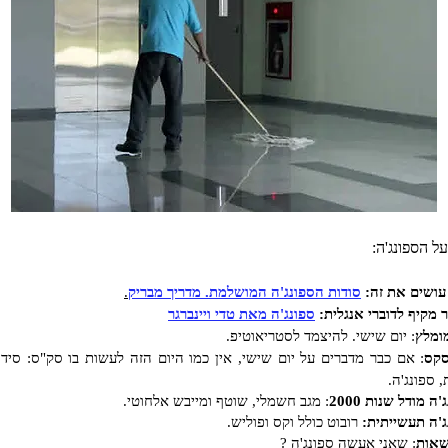
על הספונג'ה:
עושים את זה:
סודות הספונג'ה המושלמת. מדריך מבריק
.
 מקיף לדוברי אנגלית:
ספונג'ה מאת טדי ויינברגר
מומלץ
: יום שישי. להיצמד לסטריאוטיפ.
סקס
: אם כבר מדברים על יום שישי, אין כמו היום הזה לעשות בו סק"ס: סידו
, ספונג'ה.
'ה מודל שנות 2000
: מגב חשמלי, שוטף ומייבש אלחוטי.
ג'ה תעשייתית:
רובוט כולל וקס ופוליש.
אות
: שאני אעשה ספונג'ה ?