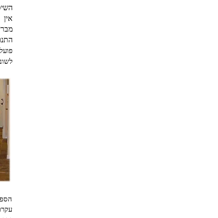
השיט
אין 
מבריק
התנו
פועל 
לשונ
הספו
עקרת