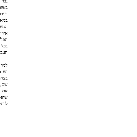
גבר 
בשוו
בעבוד
הנשי
אירו
הפלס
בכל 
העבו
למרו
בצה"
שם, 
את ה
שופכ
לריצ