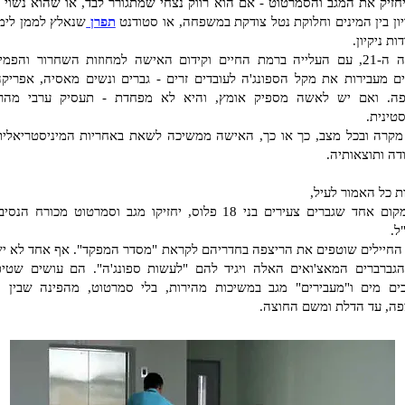
יחזיק את המגב והסמרטוט - אם הוא רווק נצחי שמתגורר לבד, או שהוא נשוי ו
יון בין המינים וחלוקת נטל צודקת במשפחה, או סטודנט
תפרן
שנאלץ לממן לימו
ות ניקיון.
במאה ה-21, עם העלייה ברמת החיים וקידום האישה למחוזות השחרור והפמינ
ם מעבירות את מקל הספונג'ה לעובדים זרים - גברים ונשים מאסיה,
אפריקה
פה. ואם יש לאשה מספיק אומץ, והיא לא מפחדת - תעסיק ערבי מהר
טינית.
מקרה ובכל מצב, כך או כך, האישה ממשיכה לשאת באחריות המיניסטריאלית
דה
ותוצאותיה.
ת כל האמור לעיל,
יש מקום אחד שגברים צעירים בני 18 פלוס, יחזיקו מגב וסמרטוט מכורח הנ
ל.
החיילים שוטפים את הריצפה בחדריהם לקראת "מסדר המפקד". אף אחד לא יש
גברברים המאצ'ואים האלה ויגיד להם "לעשות ספונג'ה". הם עושים שטיפ
ים מים ו"מעבירים" מגב במשיכות מהירות, בלי סמרטוט, מהפינה שבין ה
פה, עד הדלת ומשם החוצה.