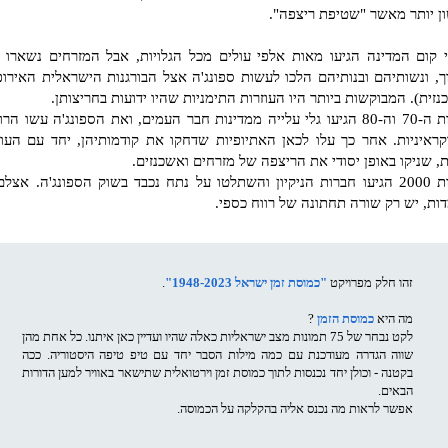
ן יותר מאשר "שטיפת ריצפה".
 קום המדינה הגיעו מאות אלפי עולים מכל הגלויות, אבל המזרחים נשארו ב
ך, ונשותיהם ובנותיהם הלכו לעשות ספונג'ה אצל הבורגנות הישראלית האירו
זית). המבוקשות ביותר היו העוזרות התימניות שהיו ידועות בחריצותן.
בשנות ה-70 וה-80 הגיעו גלי עלייה ממדינות חבר העמים, ואת הספונג'ה עשו הר
קראיניות. אחר כך עלו לכאן האתיופיות שדחקו את קודמותיהן, יחד עם העוב
ת, שניקו באופן יסודי את הריצפה של מזרחים ואשכנזים.
בשנות 2000 הגיעו חברות הניקיון והשתלטו על נתח נכבד בשוק הספונג'ה. אצלם
ות, יש רק שורה תחתונה של רווח כספי.
זהו חלק מפרויקט
"כמוסת זמן ישראל 1948-2023"
.
מה היא
כמוסת הזמן
?
לקט נבחר של 75 תמונות מצב ישראליות כאלה שהיו ועדיין כאן איתנו. כל אחת מהן
שווה הגדרה מעודכנת עם כמה מילות הסבר יחד עם טיפ טיפה היסטוריה. ככה
בקטנה - וכולן יחד נכנסות לתוך כמוסת זמן וירטואלית שתישאר באוויר למען הדורות
הבאים.
אפשר לראות מה נכנס אליה בהקלקה על הכמוסה.