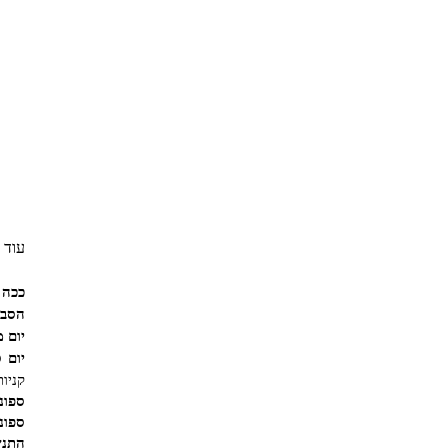
עוד 
ככה 
הסבר
יום 
יום 
קניות
ספונג
ספונ
התנש