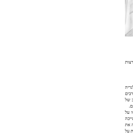
צות
לגריה
רבים
ב של
ם.
 על
יכה
ה את
 על