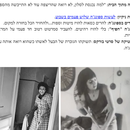
 מתוך הבית:
"למה נכנסת לסלון, לא רואה שהריצפה עוד לא התייבשה מהספו
ניקיון
:
לעשות ספונג'ה שלוש פעמים בשבוע
.
ים בספונג'ה
: להרים כסאות להזיז מיטות וספות...
ולהחזיר הכל בחזרה למקום.
ג'ה "חפיף"
: בלי להזיז רהיטים. להעביר סמרטוט רטוב חד פעמי על המרצ
ות.
טיקה של סרטי בורקס
: תשוקתו הגוברת של הבעל לאשתו כשהוא רואה אותה ע
'ה.