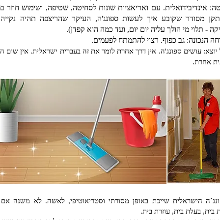
ה: אינדיבידואלית. עם ואריאציות שונות לסחיטה, שטיפה, ושימוש חוזר במ
תקן מסודר שקובע איך לעשות ספונג'ה, העיקר שהריצפה תהיה נקייה 
ה - תלוי מי הולך עליה יום יום, ועד כמה הוא קפדן).
חה הנכונה: גב כפוף. רצוי להתמתח לפעמים.
יוצא
:
עושים ס
פונג'ה. אין דרך אחרת לומר את זה בעברית ישראלית.
אין שום ה
ית אחרת.
נג`ה הישראלית שייכת באופן מסורתי וסטריאוטיפי, לאשה. לא משנה אם 
 בית, בעלת בית, עוזרת בית.