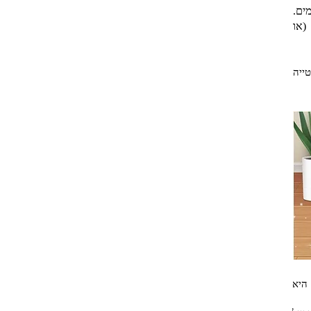
ים.
(או
טייה
היא