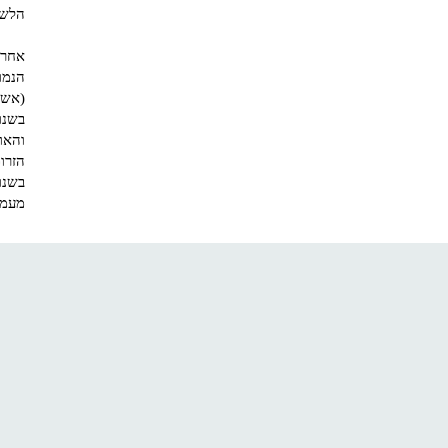
הלשו
אחרי
הנמו
(אשכנ
והאו
הזרו
מעמד