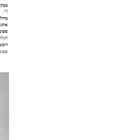
צעקה
?".
מחלת 
אתגר
ספונ
הגלוי
רומנ
ספונג