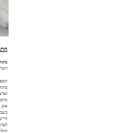
חתי
מקור
דוברי ספרדית
הספו
וארצ
מהם 
אז).
כשב
הייש
לעדו
חילו