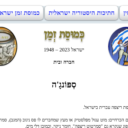
ין
חתיכות היסטוריה ישראלית
כמוסת זמן ישראל 48-2023
כְּמוּסַת זְמַן
ישראל 2023 – 1948
חברה ובית
סְפּוֹנגָ'ה
ת ריצפה עברית בישראל.
ם הכרחיים:
מוט עגול מפלסטיק או מעץ שמחברים לו פס ניגוב (המגב), סמר
וג שנקרא גם "סמרטוט ריצפה". חומר ניקוי, וכמובן דלי מים.