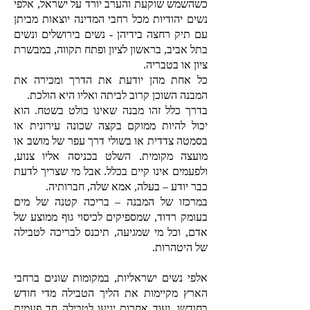
כשהשמש שוקעת והערב יורד על ישראל, אלפי
נשים יהודיות מכל רחבי המדינה יוצאות מביתן
עם תיק רחצה בידיהן - נשים בירושלים ונשים
בתל אביב, בראשון לציון ופתח תקווה, במבשרת
ציון או בטבריה.
כל אחת מהן יודעת את הדרך ומכירה את
המבנה השוכן קרוב לביתה ואליו היא הולכת.
בדרך כלל זהו מבנה שאינו בולט בשטח. הוא
יכול להיות ממוקם בקצה שכונה עירונית או
בסמטה צדדית או בשולי דרך עפר של מושב או
מועצה מקומית. השלט בכניסה אליו צנוע,
ולפעמים אינו קיים בכלל. אבל מי שצריך לדעת
כבר יודע – בעלה, אמא שלה, חברותיה.
במרכזו של המבנה – בריכה קטנה של מים
בעומק רדוד, שמספיקים לכיסוי גוף ממוצע של
אדם, וכל מי שמגיעה, תיכנס לבריכה לטבילה
של היטהרות.
אלפי נשים ישראליות, במקומות שונים ברחבי
הארץ מקיימות את הליך הטבילה מדי חודש
בחודשו, ועוד אחרות יגיעו לטבילה חד פעמית