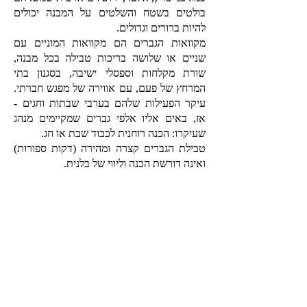
בולטים בשטח והשלטים על המבנה יכולים
להיות ברורים וגדולים.
מקוואות הגברים הם מקוואות המוניים עם
שניים או שלושה בריכות טבילה בכל מבנה,
שורת מקלחות וספסלי ישיבה, בסגנון בתי
המרחץ של פעם, עם אווירה של מפגש חברתי.
עיקר הפעילות שלהם בערבי שבתות וחגים -
אז, באים אליו אלפי גברים שמקיימים מנהג
שעיקרו: הכנה רוחנית לכבוד שבת או חג.
טבילת הגברים קצרה ומהירה (דקות ספורות)
ואינה דורשת הכנה וליווי של בלנית.
זוהי טבילה שאינה נושאת אופי של מחויבות
דתית אלא מנהג שתפס תאוצה במאות השנים
האחרונות, עם צמיחתו של הזרם החסידי
ביהדות, והתפשט גם לזרמים אחרים במגזר
החרדי.
מקווה הגברים מתקיים בעיקר מתרומות
ותמיכה של הגופים האחראים על מוסדות דת.
דמי הכניסה אליו סמליים - בין 10-30 ש"ח
ונועדו בעיקר למנוע כניסה חופשית ללא פיקוח.