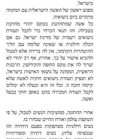
בישראל.
מפגש ראשון של האשה הישראלית עם המקווה
מתקיים ביום נישואיה.
כל אשה שמתחתנת בטקס יהודי מחויבת
בטבילה. זהו תנאי הכרחי כדי לקבל תעודת
נישואים רשמית של מדינת ישראל. גם אם
הכלה חילונית או שאינה שלימה עם הליך
ההיטהרות הקדמוני, אין לה ברירה אלא לטבול
ולהביא אישור על כך. אחרת, אף רב יהודי לא
יערוך לה את טקס החופה והקידושין. הרבנות
הראשית, הממונה על נושאי האישות בישראל,
לא תנפיק תעודת נישואים חוקית לאשה שלא
קיימה חובה זו. ובלי זה היא ובעלה לא יכולים
לקבל תעודה המכירה בהם באופן חוקי כבעל
ואשה.
אחרי החתונה, ממשיכות הנשים לטבול, על פי
השקפת עולמן ואורח החיים שבחרו בו.
נשים חילוניות מסתפקות בפעם היחידה הזו
שנכפתה עליהן. נשים דתיות ומסורתיות