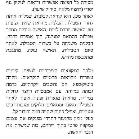
מסירה כל חציצה אפשרית ודואגת לניקיון גוף
יסודי (רחצה מלאה, סירוק שיער).
לאחר מכן, היא קוראת לבלנית, שמלווה אותה
לחדר הטבילה. הבלנית מוודאת שאין חציצות
ואז האישה יורדת למים. האישה טובלת מספר
טבילות בהתאם למנהגה, תוך אמירת ברכה.
הבלנית משגיחה על כשרות הטבילה. לאחר
סיום הטבילות, האישה עולה, מתנגבת
ומתלבשת מחדש.
מלבד המקוואות הציבוריים לנשים, קיימים
עשרות מקוואות פרטיים הנקראים: מקווה
בוטיק/ספא. הם נחשבים יוקרתיים, ברמה
גבוהה במיוחד. עם אמבטיות רחצה גדולות
במיוחד, מראות מוארות ופינת איפור לאחר
הטבילה, סאונה ומסאז'ים, חלוקים ומגבות רכים
ונעימים, ואפילו פינות שתייה חמה וכיבוד קל.
בעלי ממון מהמגזר החרדי מפנקים את עצמם
במקווה פרטי בתוך דירתם, כזה שמשרת את
הגבר והאשה.