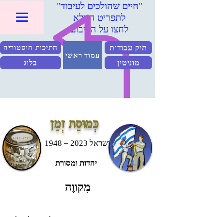
"
חיים שהולכים לעיבוד
"
לתפריט המלא
לחצו על הריבוע
תיק עבודות
חתיכות היסטוריה
עמוד ראשי
מוניטין
בלוג
כְּמוּסַת זְמַן
ישראל 2023 – 1948
יהדות ומסורת
מִקווֶה