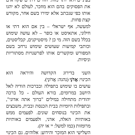
את הפסוקים בהם הוא מוזכר, לעולם לא יהגו
אותו כפי שנכתב אלא ימירו בשם אחר, מקודש
קצת פחות.
למעשה, אף ישראלי – בין אם הוא דתי או
חילוני, אתאיסט או כופר – לא עושה שימוש
בכלל בשם הזה. מי כן ? מיסטיקנים, קבליסטים,
וכותבי קמיעות שעושים שימוש נרחב בשם
המפורש ומקשרים אותו לפרשנויות מסתוריות
וניסיות.
השני בדירוג הקדושה והיראה הוא
הכינוי:
אֲדֹנָי
(נהגה: אֲדֹונָי).
עושים בו שימוש בתפילה ובברכות הודיה לאל
היושב במרומים, בורא העולם - כל ברכה
יהודית מתחילה במילים "ברוך אתה אדוני",
ובתפילות היומיות בבית הכנסת ובבית, משבצים
את הכינוי בנוסחים שונים. לפעמים ממש
באותיות האלה, אדני, ולפעמים באותיות
מרומזות (כמו למשל: יי או יה).
השלישי הוא המוכר והידוע: אלוהים. גם הכינוי