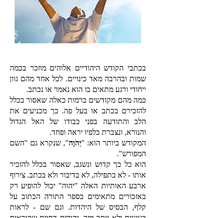
בכתבי הקודש היהודיים אלוהים מוזכר בכמה
שמות ובהרבה מאד כינויים. לכל אחד מהם גוון
ייחודי ורגע מתאים בו הוא נאמר או נכתב.
כמה מהם מקודשים ברמות כאלה שאסור בכלל
להזכירם בכתב או בעל פה. כך מכניעים את
הלב והתודעה בפני כבודו של האל הגדול
והנורא, ונצברת כלפיו יראה ופחד.
המקודש ביותר הוא: "
יְהֹוָה
", שנקרא גם "השם
המפורש".
הוא כל כך קדוש ונשגב, שאסור בכלל להזכיר
אותו - לא בתפילה, לא בדיבור ולא בכתב. צירוף
ארבע האותיות האלה "יהוה" יכול להופיע רק
באזכורים מתאימים בספר התורה הכתוב על
קלף, הבסיס של היהדות. וגם שם - לראות
בעיניים ולא יותר מזה. יהודים דתיים שקוראים