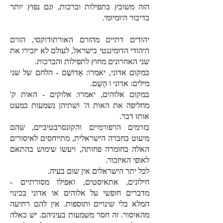
הזה משובץ בתפילות וברכות, וגם נפוץ יותר
בדיבור היומיומי.
יהודים דתיים מהזרם האורתודוקסי, הזרם
היהודי הדומיננטי בישראל, לעולם לא יזכירו את
שני האחרונים מחוץ לתפילות והברכות.
במקום אדוני, יאמרו: אָדוֹשֶם - הלחם של שני
מילים: אדוני ו הָשֵם.
במקום אלוהים, יאמרו: אלוקים - האות ק'
מחליפה את האות ה' ושתיהן נשמעות כמעט
אותו דבר.
בזרמים הרפורמיים והקונסרבטיביים, שהם
מיעוט בחברה הישראלית, מתייחסים לאיסורים
האלה בחומרה פחותה, ויעשו שימוש בהתאם
לאופי האיזכור.
לכל יתר הישראלים אין שום בעיה.
חילונים, אתאיסטים, ואפילו מסורתיים -
מדברים חופשי על אלוהים או אדוני בכינוי
המלא בלי שינויים ותוספות. אין להם רתיעה
מהאיסור. זה חסר משמעות בעיניהם. יש כאלה