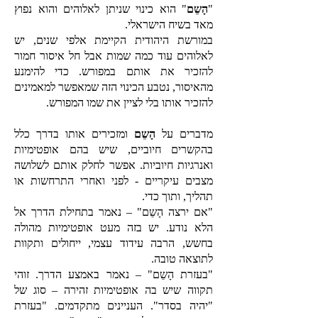
"
הָשֵם
" הוא כינוי שניתן לאלוהים והוא נפוץ
מאד בשיח הישראלי.
במורשת היהודית הקיימת אלפי שנים, יש
לאלוהים עוד כמה שמות אבל חל איסור חמור
להזכיר את אותם במפורש. כדי להימנע
מהאיסור, נטבע הכינוי הזה שמאפשר למאמינים
להזכיר אותו בלי לציין את שמו המפורש.
מדברים על
הָשֵם
ומזכירים אותו בדרך כלל
בהקשרים חיוביים, שיש בהם אופטימיות
ואנרגיות חיוביות. אפשר לחלק אותם לשלושה
מצבים עיקריים - לפני ואחרי התרחשות או
תהליך, ותוך כדי.
"אם ירצה הָשֵם" – נאמר בתחילת הדרך אל
הלא נודע. יש בזה מעט אופטימיות מהולה
בחשש, הרבה עידוד עצמי, ייחולים ותקוות
לתוצאה טובה.
"בעזרת הָשֵם" – נאמר באמצע הדרך. זוהי
תקווה שיש בה אופטימיות זהירה – סוג של
"יהיה בסדר". העניינים מתקדמים. "בעזרת