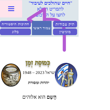
"
חיים שהולכים לעיבוד
"
לתפריט המלא
לחצו על הריבוע
תיק עבודות
חתיכות היסטוריה
עמוד ראשי
מוניטין
בלוג
כְּמוּסַת זְמַן
ישראל 2023 – 1948
יהדות ומסורת
הָשֵם
הוא אלוהים