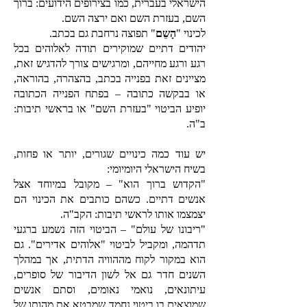
הישראלי בעברית, כמו בצירופים הידועים: ברוך
השם, בעזרת השם ואם ירצה השם.
לכינוי "
הָשֵם
" תפוצה נרחבת גם בכתב.
יהודים דתיים שמוקירים תודה לאלוהים בכל
רגע ורגע מחייהם, ומרגישים צורך להדגיש זאת,
מציינים זאת בפנייה בכתב, בהצהרה, בהוראה,
או בבקשה כתובה – בפתח הפנייה הכתובה
יופיע הביטוי "בעזרת השם" או בראשי תיבות:
ב"ה.
יש עוד כמה כינויים שגורים, יותר או פחות,
בשיח הישראלי היומיומי:
"הקדוש ברוך הוא" – מקובל במיוחד אצל
אנשים דתיים. כשהם כותבים את הכינוי הם
יצמצמו אותו לראשי תיבות: הקב"ה.
"ריבונו של עולם" – הביטוי הזה נשמע ברגעי
תדהמה, ומקביל לביטוי "אלוהים אדירים". גם
הוא במקור לקוח מההוויה הדתית, אך במהלך
השנים חדר גם אל לשון הדיבור של סופרים,
עיתונאים, נואמי נאומים, וסתם אנשים
שמוצאים בו ביטוי נחמד שמבטא את מהותו של