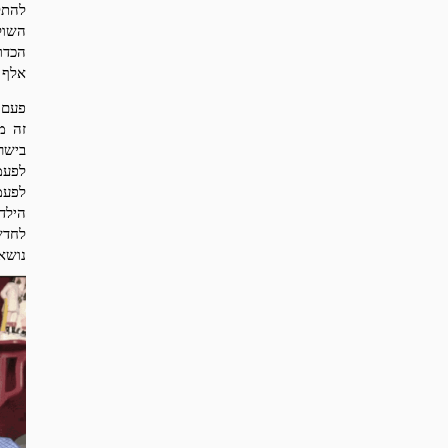
להתל
השול
הכדו
אלף א
פעם -
זה מ
בישר
לפעמ
לפעמ
הילד
לחדש
נושאי