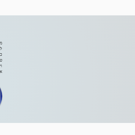
מה
כל
טי
וי
אפ