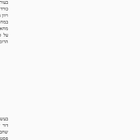
בעות
כורדי
ויוון
מחאה
על ס
הרומנ
בעשורים הר
דור 
שחבר
פסטי