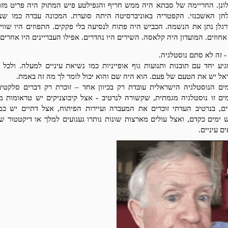
ונן. החריימה של סבתא היה ממש חריף והגפילטע פיש המתוק היה פריט מזון
חן האשכנזי. הקפטריה באוניברסיטה היתה סוערת. המכונה עבדה כמו שצר
רגלן נתן את הנשמה. הכביש היה פתוח לנסיעה בלי פקקים. התפוזים היו שווים
חוזים. המועדון היה קלאסה. השירים היו נהדרים. אפילו העבריינים היו אחרים.
 זה לא סתם נוסטלגיה.
גיע יחד עם תובנות ותנועות גוף אופייניות כמו נשיאת עיניים למעלה. ולכל 
אל יש את הטעם של פעם. הוא היה שם והוא יכול לומר לך מה זה באמת.
ים הנוסטלגיה הישראלית עובדת רק בכיוון אחד – זוכרת רק דברים סלקטיבי
ים זו נוסטלגיה מגמתית, שקשורה לנרטיב - אצל קיבוצניקים יש טראומות מ
ים, בנרטיב העדתי זוכרים את המעברה ועיירות הפיתוח, אצל דתיים יש כמ
 ימים כקדם, ואצל עולים מארצות שונות נותרו געגועים למלך או דיקטטור שא
ם עיניים.