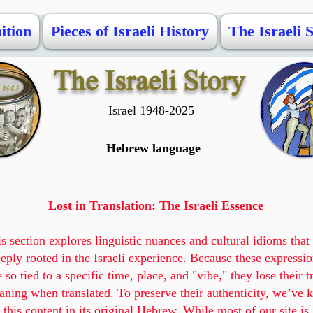
ition
Pieces of Israeli History
The Israeli 
The Israeli Story
Israel 1948-2025
Hebrew language
Lost in Translation: The Israeli Essence
s section explores linguistic nuances and cultural idioms that
eply rooted in the Israeli experience. Because these expressio
e so tied to a specific time, place, and "vibe," they lose their t
ning when translated. To preserve their authenticity, we’ve k
this content in its original Hebrew. While most of our site is