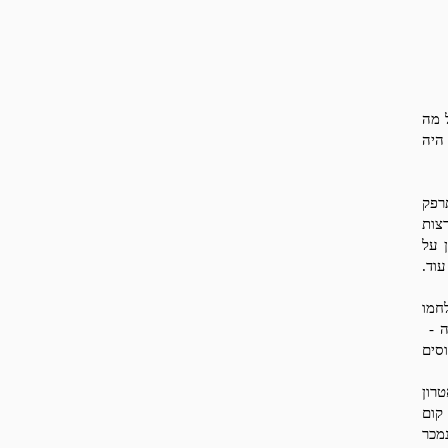
 מה
היה
 להתרפק
רצות
 על
עוד.
חמו
ה -
וסים
רון
קום
מכר