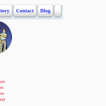
Story
Contact
Blog
 are
ns
rue
ept