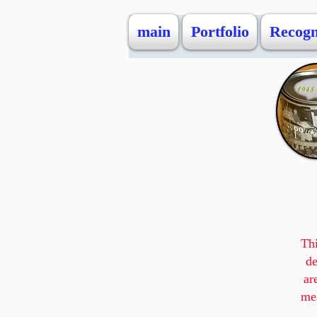
main
Portfolio
Recogn
Thi
de
ar
mea