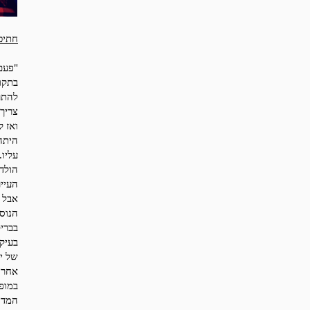
חתיכ
"פעם"
בתקו
להתר
צריך
ואז 
עליו.
הולד
העייר
אבל 
הנוס
בברי
בעיקר
של יש
אחר 
במופ
המדי