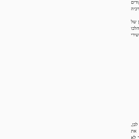
דים
רכיה
וון של
לכו
ירי
בן,
 את
 לא