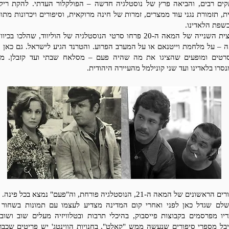
קים רבים, והביאה פרץ של נוסטלגיה חדשה – הפולקלור העדתי. להקת ריקו
ת, תזמורת נגני עוד ממצרים, זמרות של חינה מרוקאית, וסיפורים ויכרונות מתו
 בשפת הלאדינו.
במחצית השנייה של המאה ה-20 פרחו סרטי הנוסטלגיה של הוליווד, שהלכו בכי
 – על מלחמת וייטנאם או על המערב הפרוע. והטרנד הגיע לישראל. גם כאן ה
רטים ומופעים שהציגו את מה שהיה פעם – מסלאח שבתי ועד קזבלן. מש
סרו בלאדינו ועד שני קונילמל מהעיירה היהודית.
אשונים של המאה ה-21, הנוסטלגיה פורחת, וה"פעם" נמצא בכל פינה.
שלם שגדל כאן לפני ואחרי קום המדינה מצדיע לעצמו עם תמונות בשחור ל
יו מפרסמים בקבוצות פייסבוק, בהיכלי תרבות ובטלוויזיה מעלים שוב ושוב
בל מספרי סיפורים שנעשה ממש "קאלט", בחנויות הווינטג' יש פריטים שכבר