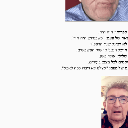
ספרותי
: היה היה.
אה של פעם:
"כשבגרוש היה חור".
לא רציני
: שנת תרפפ"ו.
יובי
: וינטג' או שוק הפשפשים.
שלילי
: אולד פשן.
סטים לכל מצב:
בּוּמֶרִים.
 של פעם
: "אצלנו לא דיברו ככה לאבא".