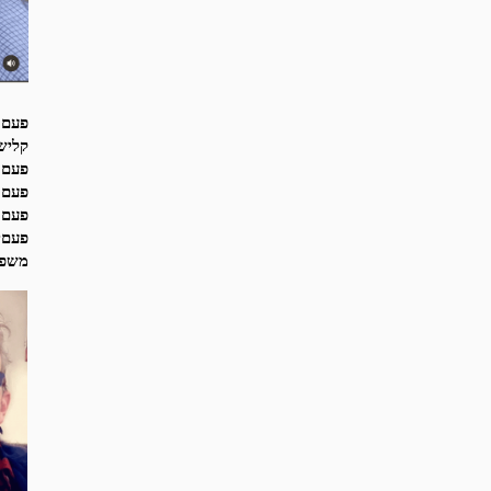
פעם 
קליש
פעם 
פעם ח
פעם 
פעםי
משפט