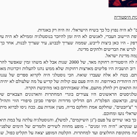
ות היסטוריה
 לא היה נפוץ כל כך בשיח הישראלי. זה היה רק באגדות.
פת היישוב העברי, לאנשים לא היה זמן להיזכר בנוסטלגיה וממילא לא היה על
פק - היו כאן ביצות לייבש, שממה שצריך לכבוש, עיר שצריך לבנות, אחר כך 
 לגרש את הבריטים ולהקים מדינה.
קמה מדינת ישראל.
היתה לה היסטוריה רחוקה מאד, של 2000 שנות אבל לא משהו זמין שאפשר
 רוב תושביה היו פליטים מארצות רחוקות שלא ממש נהנו להעלות זיכרונות מא
תם. בטח לא אלה שעברו שואה. הכי נוסטלגי היה לקרוא ספרים של עגנון
ה היהודית באירופה. זה היה פעם עם קולות של קדיש על מה שלעולם לא יהיה 
זה התאים רק לחלק מהעם, אלה שאבותיהם באו מהיבשת הקרה.
טלגיסטים הראשונים היו צעירים בוגרי המחתרות והארגונים הצבאיים של
טים, ובראשם: הפלמ"ח. הם הדליקו מדורות וסיפרו סביבן סיפורי הווי ותהיל
 "צ'יזבטים", שחלקם אמת וחלקם בדיה, מעין אגדות עם. ככה ניסו לברוא מית
ראלי נועז ומחוכם.
כך באו שירים על פעם ("גן השיקמים", למשל), והנוסטלגיה עלתה על במת תיאט
ע שנקרא: "היה היו זמנים" - מופע מחווה לשירים ולזמרים של הימים שלפני 
נה מתקופת החלוצים ועד למחתרות. הקלטת המופע יצאה על תקליט כפול, שנ