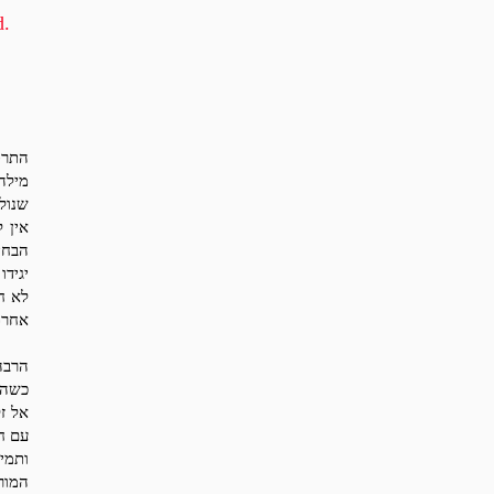
d.
התרפ
מילה
שנול
אין 
הבחינ
יגידו
לא חש
אחרת
הרבה
כשהט
אל ז
עם חו
ותמי
המור