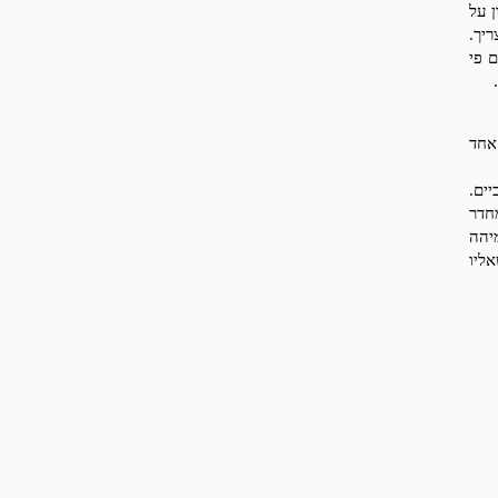
 על
יך.
 פי
אחד
ים.
חדר
יהה
ליו