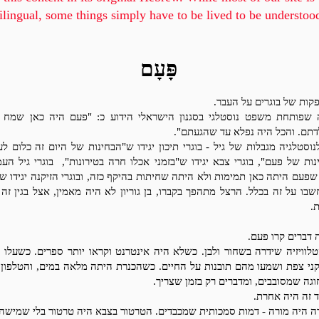
ilingual, some things simply have to be lived to be understoo
פָּעָם
קות של בוגרים על העבר.
 שפותחת משפט נוסטלגי בסגנון הישראלי הידוע כ: "
פעם היה כאן שמח ל
דתם. והכל היה נפלא עד שהגעתם".
לנוסטלגיה מגבלות של גיל -
בוגרי תיכון יגידו ש"הבחינות של היום זה כלום ל
ות של פעם", בוגרי צבא יגידו ש"בזמני אכלו חרה בטירונות", בוגרי גיל הע
 שפעם היתה כאן תמימות ולא היתה שחיתות בהיקף כזה, ובוגרי הזיקנה יגידו 
בו על זה בכלל. הרצל מתהפך בקברו, בן גוריון לא היה מאמין, אצל בגין זה
.
 דברים קרו פעם.
לוויזיה שידרה בשחור ולבן. כשלא היה אינטרנט וקראו יותר ספרים. כשעלו ל
קני צפת ושמעו מהם תובנות על החיים. כשהכנרת היתה מלאה במים, והטלפון 
גה שמסובבים, ומדברים רק בזמן שצריך.
ד זה היה אחרת.
ה היה מורה - דמות סמכותית שמכבדים. הטרטור בצבא היה טרטור בלי שמישהו 