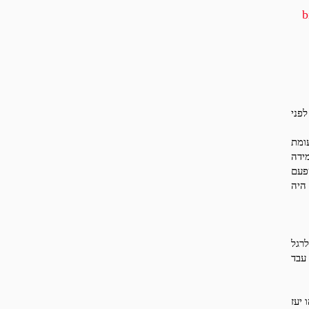
b
פני
עומת
מידה
שפעם
 היה
רגל
עבד
יעז