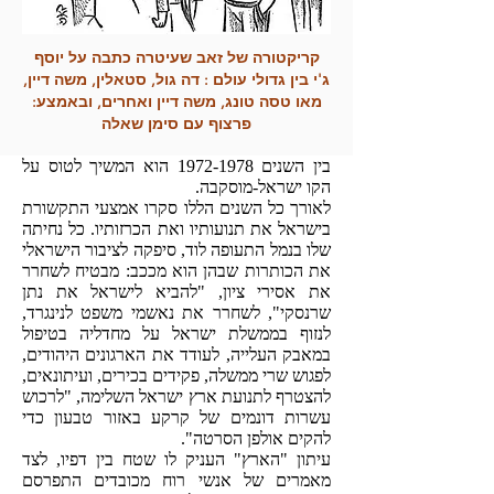
קריקטורה של זאב שעיטרה כתבה על יוסף
ג'י
בין גדולי עולם : דה גול, סטאלין, משה דיין,
מאו טסה טונג, משה דיין ואחרים, ובאמצע:
פרצוף עם סימן שאלה
בין השנים
1972-1978
הוא המשיך לטוס על
הקו ישראל-מוסקבה.
לאורך כל השנים הללו סקרו אמצעי התקשורת
בישראל את תנועותיו ואת הכרזותיו. כל נחיתה
שלו בנמל התעופה לוד, סיפקה לציבור הישראלי
את הכותרות שבהן הוא מככב: מבטיח לשחרר
את אסירי ציון, "להביא לישראל את נתן
שרנסקי", לשחרר את נאשמי משפט לנינגרד,
לנזוף בממשלת ישראל על מחדליה בטיפול
במאבק העלייה, לעודד את הארגונים היהודים,
לפגוש שרי ממשלה, פקידים בכירים, ועיתונאים,
להצטרף לתנועת ארץ ישראל השלימה, "לרכוש
עשרות דונמים של קרקע באזור טבעון כדי
להקים אולפן הסרטה".
עיתון "הארץ" העניק לו שטח בין דפיו, לצד
מאמרים של אנשי רוח מכובדים התפרסם