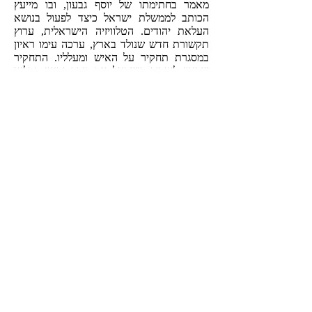
מאמר בחתימתו של יוסף גבעון, ובו מייעץ
הכותב לממשלת ישראל כיצד לפעול בנושא
העלאת יהודים. הטלוויזיה הישראלית, ערוץ
תקשורת חדש שנולד בארץ, ערכה עימו ראיון
במסגרת תחקיר על האיש ומעלליו. התחקיר
שהציג לציבור בישראל את יוסף גבעון במלוא
הדרו – עם נכותו הבולטת, עם לשונו החלקלקה,
עם חיוכו התמים, עם סיפוריו המלבבים
והדמיוניים - הסתיים ללא תשובה מדויקת מי
הוא באמת ומה מסתתר מאחורי הדמות
הפאתטית לכאורה.
המופע הטלוויזיוני קרב את קיצה של האגדה.
התקשורת התמלאה בעיתונאים בני דור חדש
שלא ידע את יוסף, והסחורה שלו נראתה
משומשת ולא ראויה עוד למיחזור. גם המצב
הפוליטי השתנה. גורמים בינלאומיים הצטרפו
למאבק למען יהודי ברית המועצות והשערים
נפתחו להם מעט יותר.
רגע לפני שהאגדה עמדה להתפוגג, הופיע היוצר
שלה, חיים גורי, וניסה להפיח בה רוח חיים.
גורי שלף מהבוידעם את המאמרים המקוריים
מעיתון "למרחב", ערך מהם לקט והוציא אותם
לאור בספר שנקרא:
"מי מכיר את יוסף ג'?".