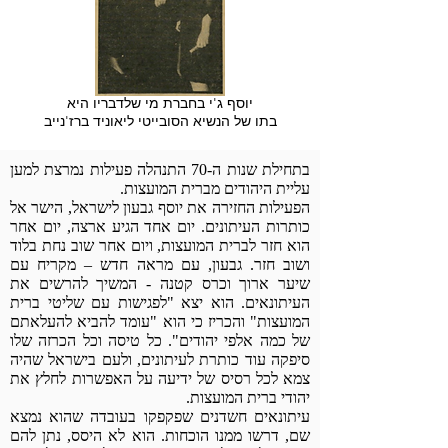
יוסף ג'י בחברת מי שלדבריו היא
בתו של הנשיא הסובייטי ליאוניד ברז'נייב
בתחילת שנות ה-70 התנהלה פעילות נמרצת למען
עליית היהודים מברית המועצות.
הפעילות החזירה את יוסף גבעון לישראל, הישר אל
כותרות העיתונים. יום אחד הגיע ארצה, יום אחר
הוא חזר לברית המועצות, ויום אחר שוב נחת בלוד
ושוב חזר. גבעון, עם מראה חדש – מקריח עם
שיער ארוך וכרס קטנה - המשיך להרשים את
העיתונאים. הוא יצא "לפגישות עם שליטי ברית
המועצות" והכריז כי הוא "עומד להביא להעלאתם
של כמה אלפי יהודים". כל טיסה וכל הכרזה שלו
סיפקה עוד כותרת לעיתונים, ולעם בישראל שהיה
צמא לכל רסיס של ידיעה על האפשרות לחלץ את
יהודי ברית המועצות.
עיתונאים חשדנים שפקפקו בעובדה שהוא נמצא
שם, דרשו ממנו הוכחות. הוא לא היסס, נתן להם