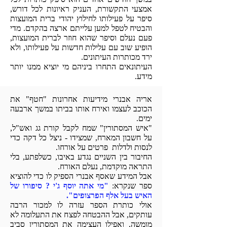
אמצעי התקשורת, העניק ראיונות לכל דורש,
סיפר על פעילותו לחילוץ יהודי ברית המועצות
והבטיח לטפל למען עלייתם ארצה בהקדם. מדי
פעם נעלם וסיפר שהוא חוזר לברית המועצות,
הופיע שוב עם עלילות חדשות על פעילותו, ולא
ירד מכותרות העיתונים.
העיתונאים התחרו ביניהם מי יוציא ממנו יותר
מידע.
אריה אבנרי מידיעות אחרונות "חטף" את
הכוכב לעצמו ואירח אותו בביתו במשך ארבעה
ימים.
"איש המסתורין" שמח לקבל קורת גג ואש"ל,
על חשבון המארח, שמצידו - ניצל כל דקה כדי
לנ
סות ולדלות פרטים על אורחו.
החיבור בין השניים נגדע באיבו, כשלפתע, בלי
התראה מוקדמת,
נעלם האורח.
אבל
המידע שאסף
אבנרי הספיק לו כדי להוציא
ספר שנקרא:
"מי אתה יוסף ג'י ? סיפורו של
האיש בעל אלף הפרצופים"
.
אולי כותרת הספר עזרה לו למכור הרבה
עותקים, אבל ההבטחה לפצח את התעלומה לא
מומשה,
ואפילו העצימה את המסתורין סביב