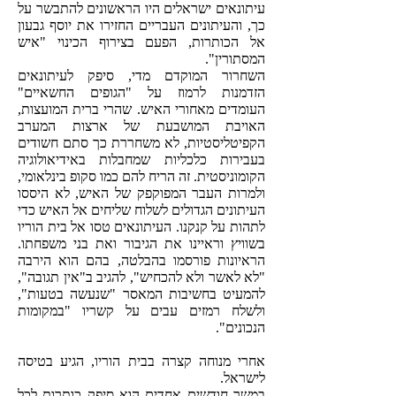
עיתונאים ישראלים היו הראשונים להתבשר על
כך, והעיתונים העבריים החזירו את יוסף גבעון
אל הכותרות, הפעם בצירוף הכינוי "איש
המסתורין".
השחרור המוקדם מדי, סיפק לעיתונאים
הזדמנות לרמוז על "הגופים החשאיים"
העומדים מאחורי האיש. שהרי ברית המועצות,
האויבת המושבעת של ארצות המערב
הקפיטליסטיות, לא משחררת כך סתם חשודים
בעבירות כלכליות שמחבלות באידיאולוגיה
הקומוניסטית. זה הריח להם כמו סקופ בינלאומי,
ולמרות העבר המפוקפק של האיש, לא היססו
העיתונים הגדולים לשלוח שליחים אל האיש כדי
לתהות על קנקנו. העיתונאים טסו אל בית הוריו
בשוויץ וראיינו את הגיבור ואת בני משפחתו.
הראיונות פורסמו בהבלטה, בהם הוא הירבה
"לא לאשר ולא להכחיש", להגיב ב"אין תגובה",
להמעיט בחשיבות המאסר "שנעשה בטעות",
ולשלח רמזים עבים על קשריו "במקומות
הנכונים".
אחרי מנוחה קצרה בבית הוריו, הגיע בטיסה
לישראל.
במשך חודשים אחדים הוא סיפק כותרות לכל