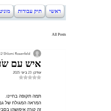
ראשי
תיק עבודות
מוניט
All Posts
Shlomi Rosenfeld
12 ביוני 2
איש עם שֹע
עודכן:
23 ביוני 2025
דירוג של NaN מתוך 5 כוכבים
תמה תקופה בחיינו.
המראה המגולח של גבר
זה קורה איפושהו בסביבות 