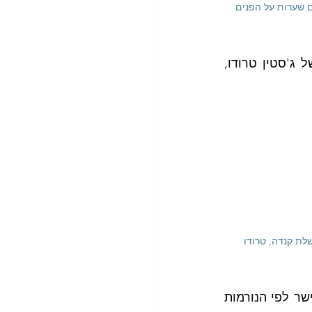
עם שערות על הפנים
גם בעולם הגדול, המראה הגברי החדש תופס תאוצה בקרב המנהיגים. הנה למשל ג'סטין טרודו, 
ואם ככה זה נראה בארץ ובעולם, אין ברירה אלא לזנוח את הנורמות הישנות ולהתיישר לפי הנורמות 