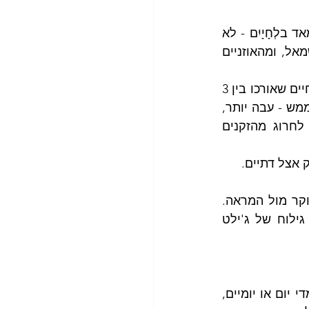
המראה הלא מגולח מציג את הפנים של הגבר עם צמחיה טבעית של שיער קצר מאד בלְחָיָיִם - לא 
זקן מסודר, אלא פריסה רחבה של זיפי זקן צומחים בתפזורת מלֶחִי ימין עד לֶחִי שמאל, ומהאוזניים 
" (זו שמסדרת את הקיצוץ המתאים), מדובר בשיער-לחיים שאורכו בין 3 
מילימטר לסנטימטר אחד. הכל לפי בחירת הגבר. ישנם גם גברים שמטפחים זקן ממש - עבה יותר, 
, או כאלה שמקפידים לא לחרוג מהזקנים 
 אצל דתיים. 
לא חייבים להגיע לפגישה עם לחיים מגולחות. חסל סדר העמידה הכפייתית כל בוקר מול המראה. 
תודה לאל. נפרדים מה"אפטר שייב" ויותר לא צריך לשלם 50 ש"ח עבור סכיני גילוח של ג'ילט 
במאה ה-20, הנורמה המקובלת במדינות המערב היתה ברורה: גבר גילח את זקנו מדי יום או יומיים, 