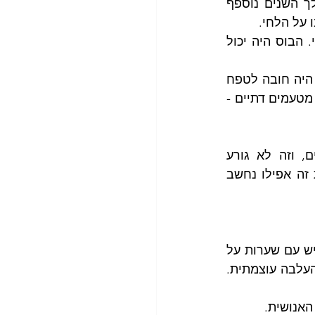
בטקס קבוע שהתקיים במקלחת, עם סכין גילוח וקצף או עם מכונת גילוח. במהלך השנים נוספף 
על הלחי. 
גבר שיצא מהבית לעבודה במצב שאינו מגולח נחשב מוזנח, לא אסתטי, לא רציני. הבוס היה יכול 
אפשר היה לא להתגלח, רק בתנאי שהגבר מגדל זקן באופן הצהרתי.  וגם את הזקן היה חובה לטפח 
בסידור מתאים וגזירה מדוקדקת. הפטור החברתי היחידי היה שמור למי שמגדל זקן מטעמים דתיים - 
הנורמה השתנתה ואין יותר חובת גילוח. גברים משאירים את הזיפים על לחיים, וזה לא גורע 
ממעמדם. להיפך: סקרים שמתפרסמים מפעם לפעם מגלים כי אצל נשים צעירות זה אפילו נחשב 
, הוא כינה אותו "איש עם שערות על 
הפנים", בהבעה מאוסה של בוז. בעיני בגין הג'נטלמן, איש ההדר הפולני, זו היתה העלבה עוצמתית. 
האנושית.