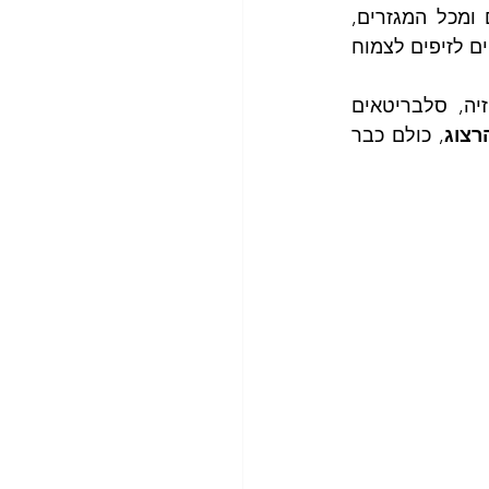
לא רק הגבר מהרחוב הולך עם שערות על הפנים. גם אנשי ציבור, מכל הגילים ומכל המגזרים, 
מנשקים את האופנה החדשה בלחייהם. הם נפטרים מהסכין או מכונת הגילוח, ומניחים לזיפים לצמוח 
ראש ממשלה לשעבר, שרים וחברי כנסת בהווה, זמרים ומגישי תוכניות בטלוויזיה, סלבריטאים 
רצוג
, כולם כבר 