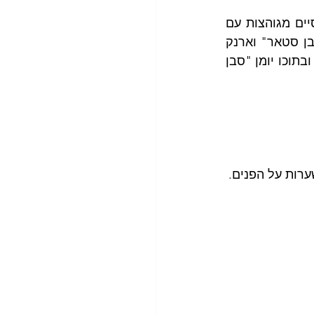
בעולם הישן, גברים הלכו עם עט פארקר שמהודק לכיס השמאלי בחולצה, והמכנסיים מגוהצות עם 
פס גיהוץ בולט לאורכן, לבשו חולצה עם צווארון מעומלן, מטפחת בכיסים, יומן "סבן סטאר" וארנק 
צמוד עם תעודת זהות ופנקס קופת חולים. אנשי עסקים הלכו עם "תיק ג'יימס-בונד" ובתוכו יומן "סבן 
ערות על הפנים.